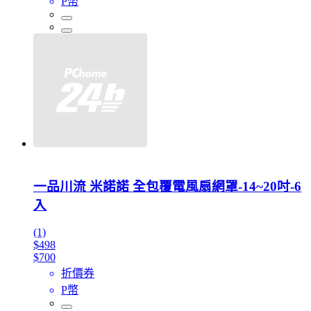
P幣
一品川流 米諾諾 全包覆電風扇網罩-14~20吋-6
入
(1)
$498
$700
折價券
P幣