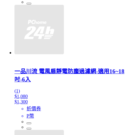
一品川流 電風扇靜電防塵過濾網-適用16~18
吋-6入
(1)
$1,080
$1,300
折價券
P幣