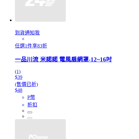
到貨通知我
任選1件享83折
一品川流 米諾諾 電風扇網罩-12~16吋
(1)
$39
(售價已折)
$48
P幣
折扣