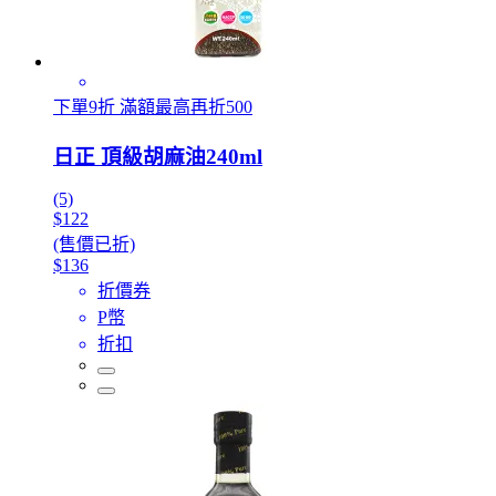
下單9折 滿額最高再折500
日正 頂級胡麻油240ml
(5)
$122
(售價已折)
$136
折價券
P幣
折扣