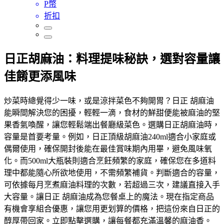
P幣
折扣
日正胡麻油：料理提味秘訣，選對容量讓
佳餚更添風味
炒菜時總覺得少一味，或是涼拌菜色不夠開胃？日正 胡麻油
能瞬間解決您的困擾，輕輕一滴，食材的鮮甜便能被麻油的堅
果香氣喚醒，讓您輕鬆端出餐廳級菜色。選購日正胡麻油時，
容量是首要考量。例如，日正頂級胡麻油240ml適合小家庭或
偶爾使用，確保開封後能在最佳賞味期內用畢，避免風味氧
化。而500ml大瓶裝則適合烹飪頻繁的家庭，確保您在多道料
理中都能隨心所欲地使用，不需頻繁補貨。判斷適合的容量，
可依據每月烹煮麻油料理的次數，若超過三次，建議直接入手
大容量。讓日正 胡麻油成為您餐桌上的魔法。現在指定商品
有機會享組合優惠，讓您用更划算的價格，把這份來自日正的
醇厚帶回家。立即點擊選購，讓每餐都充滿溫馨的麻油香。