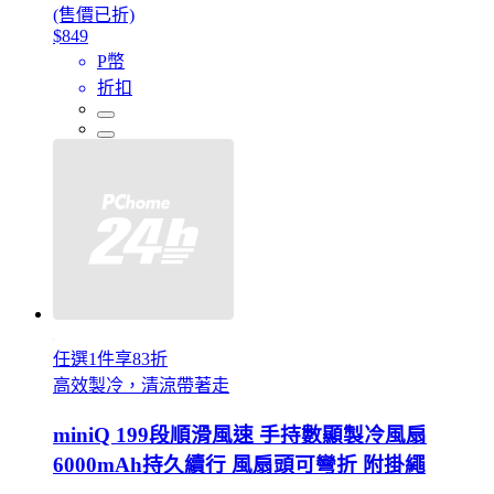
(售價已折)
$849
P幣
折扣
任選1件享83折
高效製冷，清涼帶著走
miniQ 199段順滑風速 手持數顯製冷風扇
6000mAh持久續行 風扇頭可彎折 附掛繩