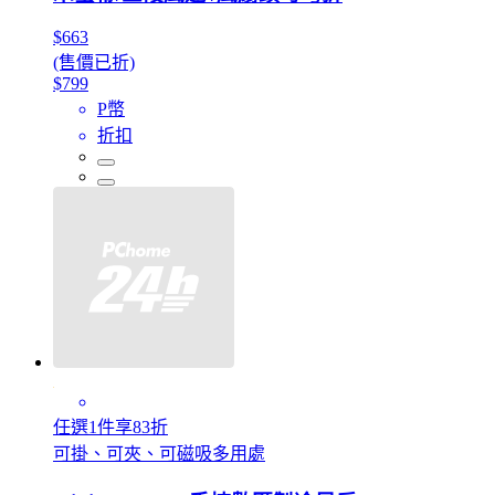
$663
(售價已折)
$799
P幣
折扣
任選1件享83折
可掛、可夾、可磁吸多用處