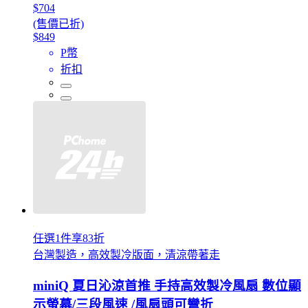
$704
(售價已折)
$849
P幣
折扣
任選1件享83折
台灣製造，高效製冷版面，清涼帶著走
miniQ 夏日沁涼首推 手持高效製冷風扇 數位顯
示螢幕/三段風速 /風扇頭可彎折