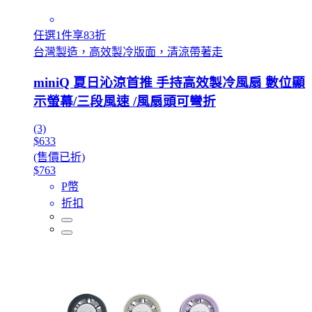
任選1件享83折
台灣製造，高效製冷版面，清涼帶著走
miniQ 夏日沁涼首推 手持高效製冷風扇 數位顯
示螢幕/三段風速 /風扇頭可彎折
(3)
$633
(售價已折)
$763
P幣
折扣