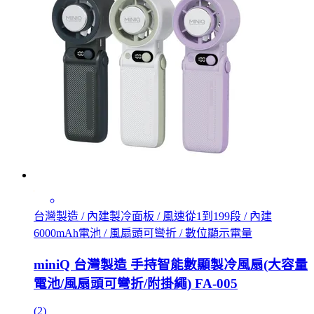
台灣製造 / 內建製冷面板 / 風速從1到199段 / 內建
6000mAh電池 / 風扇頭可彎折 / 數位顯示電量
miniQ 台灣製造 手持智能數顯製冷風扇(大容量
電池/風扇頭可彎折/附掛繩) FA-005
(2)