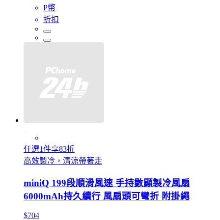
P幣
折扣
任選1件享83折
高效製冷，清涼帶著走
miniQ 199段順滑風速 手持數顯製冷風扇
6000mAh持久續行 風扇頭可彎折 附掛繩
$704