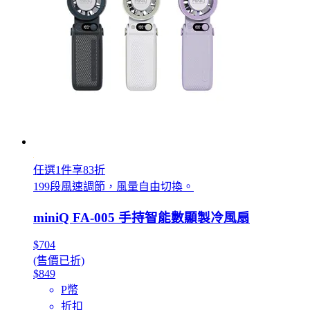
任選1件享83折
199段風速調節，風量自由切換。
miniQ FA-005 手持智能數顯製冷風扇
$704
(售價已折)
$849
P幣
折扣