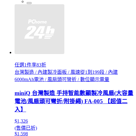
任選1件享83折
台灣製造 / 內建製冷面板 / 風速從1到199段 / 內建
6000mAh電池 / 風扇頭可彎折 / 數位顯示電量
miniQ 台灣製造 手持智能數顯製冷風扇(大容量
電池/風扇頭可彎折/附掛繩) FA-005 【超值二
入】
$1,326
(售價已折)
$1,598