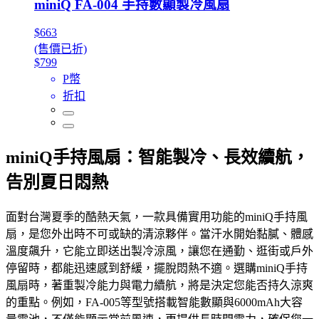
miniQ FA-004 手持數顯製冷風扇
$663
(售價已折)
$799
P幣
折扣
miniQ手持風扇：智能製冷、長效續航，
告別夏日悶熱
面對台灣夏季的酷熱天氣，一款具備實用功能的miniQ手持風
扇，是您外出時不可或缺的清涼夥伴。當汗水開始黏膩、體感
溫度飆升，它能立即送出製冷涼風，讓您在通勤、逛街或戶外
停留時，都能迅速感到舒緩，擺脫悶熱不適。選購miniQ手持
風扇時，著重製冷能力與電力續航，將是決定您能否持久涼爽
的重點。例如，FA-005等型號搭載智能數顯與6000mAh大容