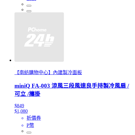
【南紡購物中心】內建製冷面板
miniQ FA-003 涼風三段風速良手持製冷風扇 /
可立 /攜掛
$849
$1,080
折價券
P幣