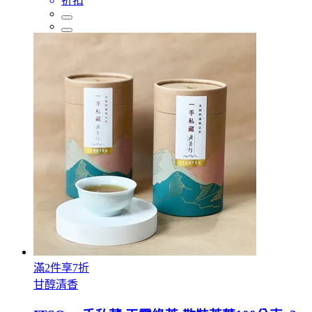
折扣
滿2件享7折
甘醇清香