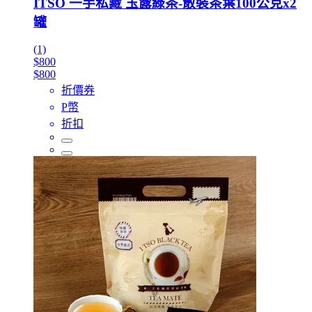
ITSO 一手私藏 玉露綠茶-散裝茶葉100公克x2
罐
(1)
$800
$800
折價券
P幣
折扣