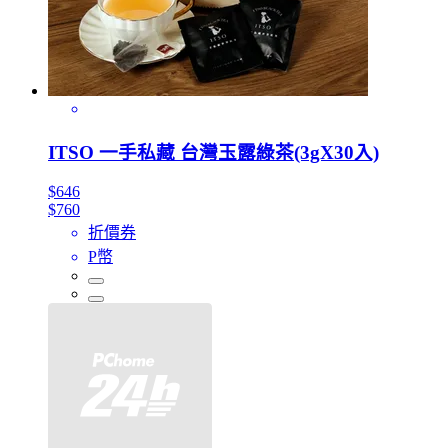
ITSO 一手私藏 台灣玉露綠茶(3gX30入)
$646
$760
折價券
P幣