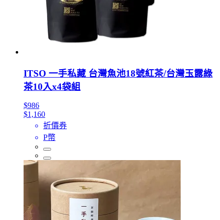
ITSO 一手私藏 台灣魚池18號紅茶/台灣玉露綠
茶10入x4袋組
$986
$1,160
折價券
P幣