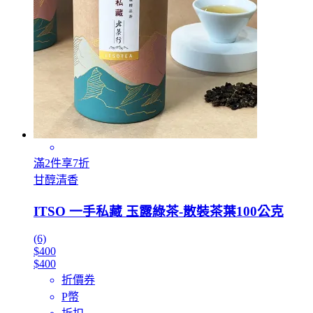
滿2件享7折
甘醇清香
ITSO 一手私藏 玉露綠茶-散裝茶葉100公克
(6)
$400
$400
折價券
P幣