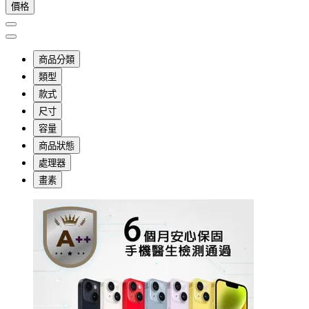
價格
商品分類
類型
款式
尺寸
容量
商品狀態
處理器
畫素