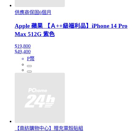
供應商保固6個月
Apple 蘋果 【Ａ++級福利品】iPhone 14 Pro
Max 512G 紫色
$19,800
$49,400
P幣
【南紡購物中心】贈充電殼貼組