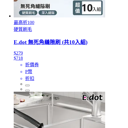
最高折100
硬質刷毛
E.dot 無死角縫隙刷 (共10入組)
$279
$718
折價券
P幣
折扣