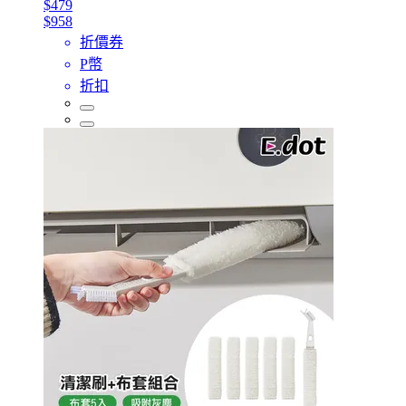
$479
$958
折價券
P幣
折扣