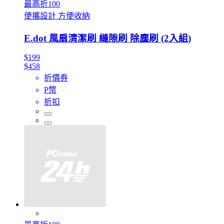
最高折100
便攜設計 方便收納
E.dot 風扇清潔刷 縫隙刷 除塵刷 (2入組)
$199
$458
折價券
P幣
折扣