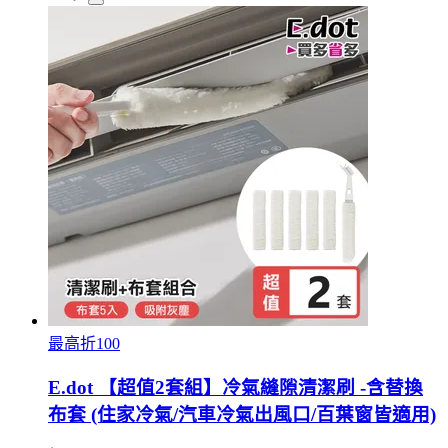
最高折100
E.dot 【超值2套組】冷氣縫隙清潔刷 -含替換
布套 (住家冷氣/汽車冷氣出風口/百葉窗皆適用)