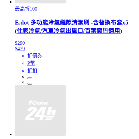
最高折100
E.dot 多功能冷氣縫隙清潔刷 -含替換布套x5
(住家冷氣/汽車冷氣出風口/百葉窗皆適用)
$290
$479
折價券
P幣
折扣