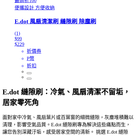
最高折100
便攜設計 方便收納
E.dot 風扇清潔刷 縫隙刷 除塵刷
(1)
$99
$229
折價券
P幣
折扣
E.dot 縫隙刷：冷氣、風扇清潔不留垢，
居家零死角
面對家中冷氣、風扇葉片或百葉窗的細微縫隙，灰塵堆積難以
清理，影響空氣品質。E.dot 縫隙刷專為解決這些痛點而生，
讓您告別深藏汙垢，感受居家空間的清新。 挑選 E.dot 縫隙