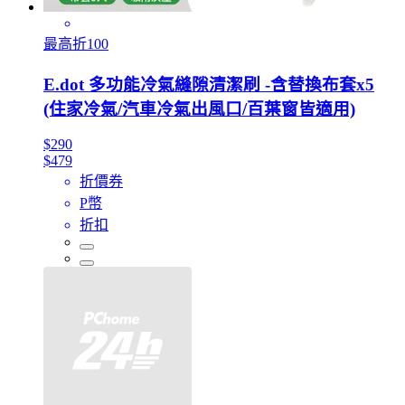
最高折100
E.dot 多功能冷氣縫隙清潔刷 -含替換布套x5
(住家冷氣/汽車冷氣出風口/百葉窗皆適用)
$290
$479
折價券
P幣
折扣