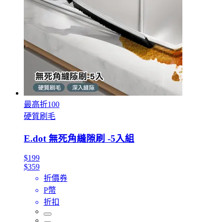
最高折100
硬質刷毛
E.dot 無死角縫隙刷 -5入組
$199
$359
折價券
P幣
折扣