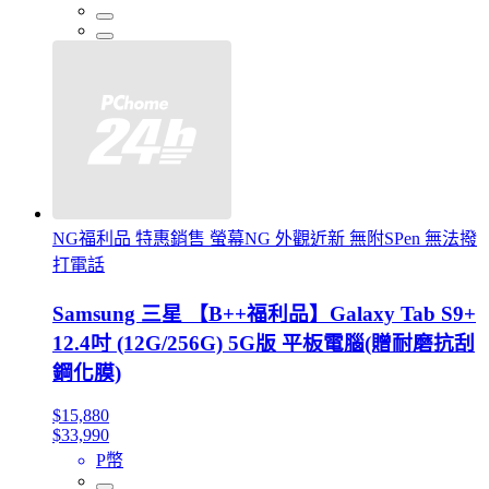
NG福利品 特惠銷售 螢幕NG 外觀近新 無附SPen 無法撥
打電話
Samsung 三星 【B++福利品】Galaxy Tab S9+
12.4吋 (12G/256G) 5G版 平板電腦(贈耐磨抗刮
鋼化膜)
$15,880
$33,990
P幣