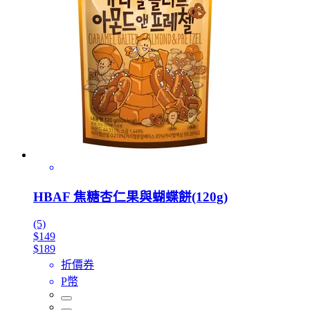
HBAF 焦糖杏仁果與蝴蝶餅(120g)
(5)
$149
$189
折價券
P幣