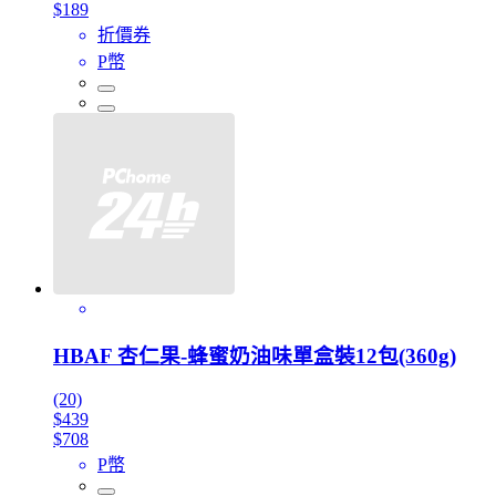
$189
折價券
P幣
HBAF 杏仁果-蜂蜜奶油味單盒裝12包(360g)
(20)
$439
$708
P幣