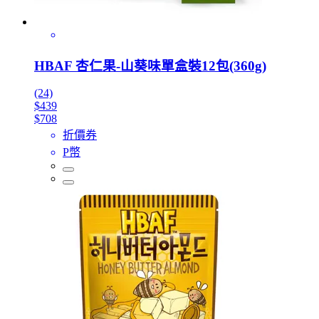
HBAF 杏仁果-山葵味單盒裝12包(360g)
(24)
$439
$708
折價券
P幣