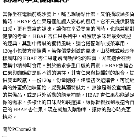
當你坐在電腦前或沙發上，嘴巴想嚼點什麼，又怕攝取過多負
擔時，HBAF 杏仁果是個能讓人安心的選項。它不只提供酥脆
口感，更有豐富的調味，讓你在享受零食的同時，也能兼顧對
健康的考量。 HBAF 杏仁果系列中，蜂蜜奶油味是最受歡迎
的經典，其甜中帶鹹的獨特風味，適合搭配咖啡或茶享用，
120g小包裝方便攜帶。若你偏愛刺激的風味，山葵味或辣炒年
糕風味的 HBAF 杏仁果能瞬間喚醒你的味蕾，尤其適合在需
要集中精神時食用。對於追求多重口感的買家，HBAF焦糖杏
仁果與蝴蝶餅是個不錯的選擇，其杏仁果與蝴蝶餅的組合，提
供雙重咬感，一份120g，份量剛好。建議初次選購者，可從經
典的蜂蜜奶油味開始，感受其獨特魅力。 無論是辦公室抽屜
的常備品，或是戶外活動的能量補給，HBAF 杏仁果都能滿足
你的需求。多樣化的口味與包裝選擇，讓你輕鬆找到最適合自
己的 HBAF 杏仁果。現在就加入購物車，讓你的點心時光更
精彩。
關於PChome24h