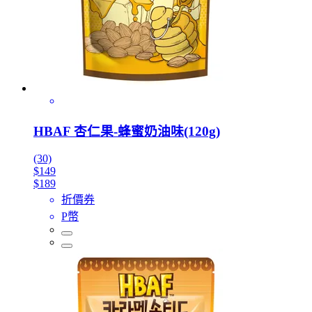
HBAF 杏仁果-蜂蜜奶油味(120g)
(30)
$149
$189
折價券
P幣