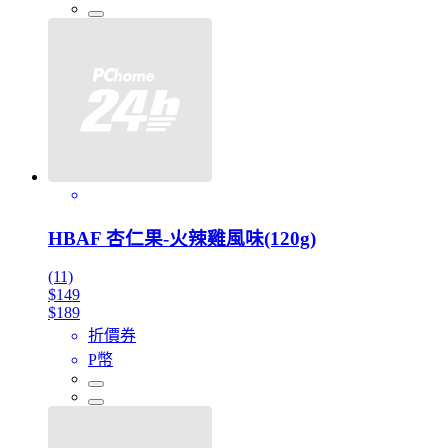
HBAF 杏仁果-火辣雞風味(120g)
(11)
$149
$189
折價券
P幣