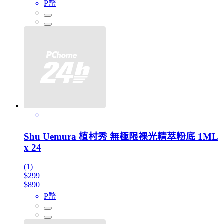
P幣
Shu Uemura 植村秀 無極限裸光精萃粉底 1ML
x 24
(1)
$299
$890
P幣