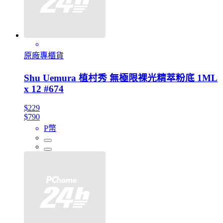
原廠專櫃貨
Shu Uemura 植村秀 無極限裸光精萃粉底 1ML
x 12 #674
$229
$790
P幣