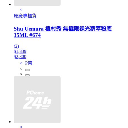
原廠專櫃貨
Shu Uemura 植村秀 無極限裸光精萃粉底
35ML #674
(2)
$1,839
$2,300
P幣