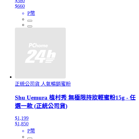
$380
$660
P幣
正統公司貨 人氣暢銷蜜粉
Shu Uemura 植村秀 無極限持妝輕蜜粉15g - 任
選一款 (正統公司貨)
$1,199
$1,850
P幣