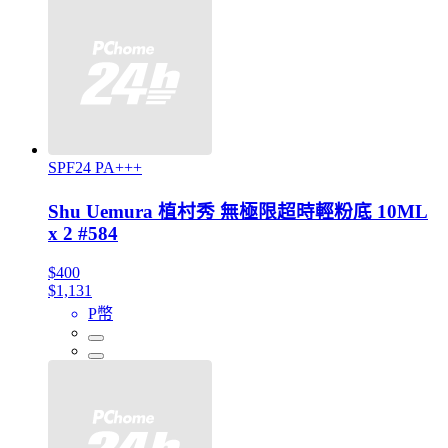
SPF24 PA+++
Shu Uemura 植村秀 無極限超時輕粉底 10ML
x 2 #584
$400
$1,131
P幣