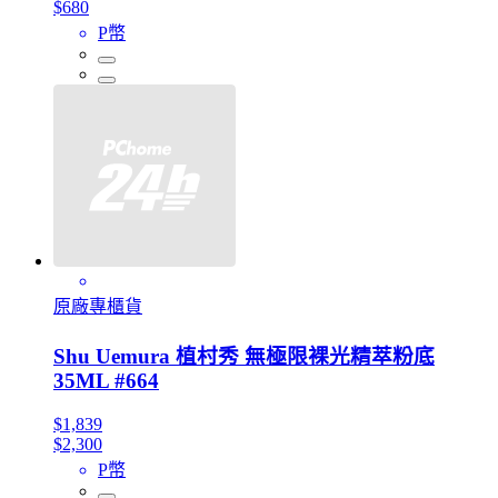
$680
P幣
原廠專櫃貨
Shu Uemura 植村秀 無極限裸光精萃粉底
35ML #664
$1,839
$2,300
P幣