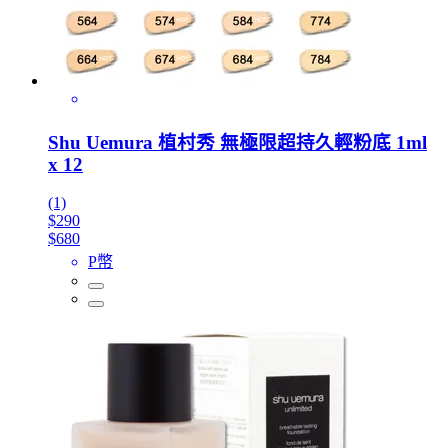
Shu Uemura 植村秀 無極限超持久輕粉底 1ml
x 12
(1)
$290
$680
P幣