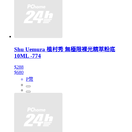
Shu Uemura 植村秀 無極限裸光精萃粉底
10ML -774
$288
$680
P幣