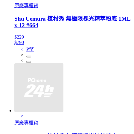
原廠專櫃貨
Shu Uemura 植村秀 無極限裸光精萃粉底 1ML
x 12 #664
$229
$790
P幣
原廠專櫃貨