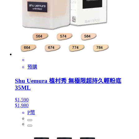
預購
Shu Uemura 植村秀 無極限超持久輕粉底
35ML
$1,590
$1,980
P幣