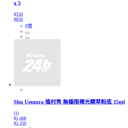
x 5
$550
$850
P幣
Shu Uemura 植村秀 無極限裸光精萃粉底 35ml
(1)
$1,468
$2,350