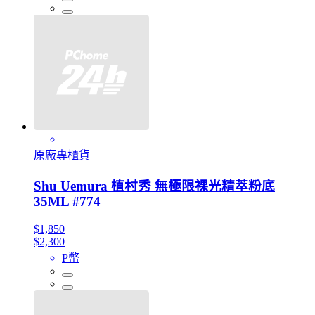
原廠專櫃貨
Shu Uemura 植村秀 無極限裸光精萃粉底
35ML #774
$1,850
$2,300
P幣