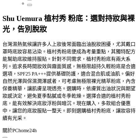
Shu Uemura 植村秀 粉底：選對持妝與裸
光，告別脫妝
台灣濕熱氣候讓許多人上妝後常面臨出油脫妝困擾，尤其戴口
罩時底妝容易沾染。植村秀粉底便成為考量重點，其獨特配方
能幫助底妝維持服貼。針對不同需求，植村秀粉底有兩大系
列。追求長時間妝效與霧面質感，無極限超持久輕粉底是合適
選項，SPF25 PA+++提供基礎防護，適合混合肌或油肌。偏好
自然光澤與保濕潤澤感者，可考慮無極限裸光精萃粉底，內含
保養精華，讓肌膚呈現透亮。選購時，依膚質出油狀況與期望
妝感決定，避免夏季黏膩或冬季乾燥。選擇合適的植村秀粉
底，能有效解決底妝浮粉與暗沉。現在購入，多款組合優惠
中，讓您的底妝服貼一整天。即刻選購植村秀粉底，讓妝容持
續有光采。
關於PChome24h