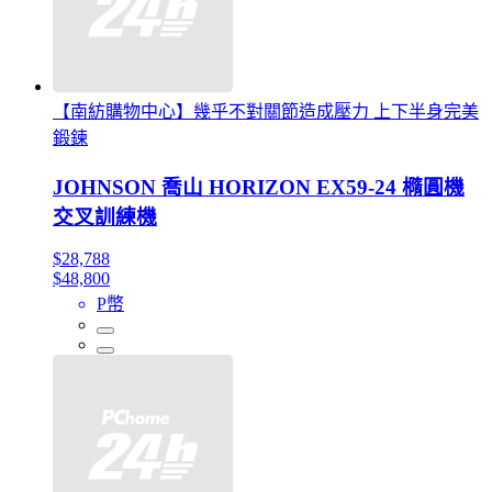
【南紡購物中心】幾乎不對關節造成壓力 上下半身完美
鍛鍊
JOHNSON 喬山 HORIZON EX59-24 橢圓機
交叉訓練機
$28,788
$48,800
P幣