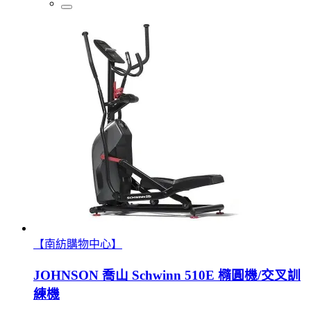
【南紡購物中心】
JOHNSON 喬山 Schwinn 510E 橢圓機/交叉訓
練機