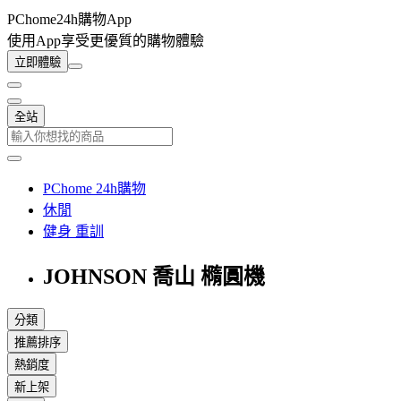
PChome24h購物App
使用App享受更優質的購物體驗
立即體驗
全站
PChome 24h購物
休閒
健身 重訓
JOHNSON 喬山 橢圓機
分類
推薦排序
熱銷度
新上架