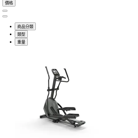
價格
商品分類
類型
重量