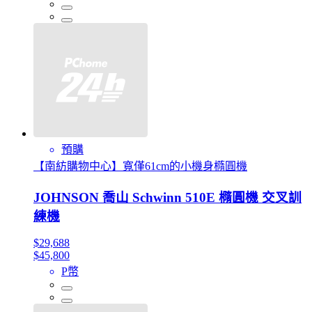
預購
【南紡購物中心】寬僅61cm的小機身橢圓機
JOHNSON 喬山 Schwinn 510E 橢圓機 交叉訓
練機
$29,688
$45,800
P幣