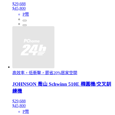
$29,688
$45,800
P幣
高效率，低衝擊，節省20%居家空間
JOHNSON 喬山 Schwinn 510E 橢圓機/交叉訓
練機
$29,688
$45,800
P幣