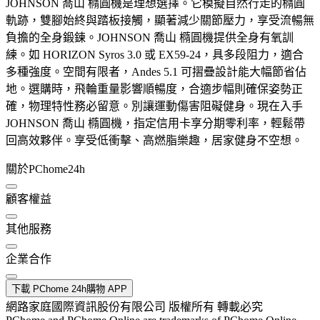
JOHNSON 喬山 橢圓機是理想選擇。它模擬自然行走的橢圓
軌跡，雙腳始終與踏板接觸，顯著減少關節壓力，享受流暢無
負擔的全身鍛鍊。JOHNSON 喬山 橢圓機提供全身有氧訓
練。如 HORIZON Syros 3.0 或 EX59-24，具多段阻力，適合
多種強度。空間有限者，Andes 5.1 可摺疊設計能大幅節省佔
地。選購時，飛輪重量影響順暢度，合適步幅則確保姿勢正
確，物理特性務必留意。別讓運動傷害阻礙健身。現在入手
JOHNSON 喬山 橢圓機，指定信用卡享分期零利率，輕鬆帶
回高效夥伴。享受低衝擊、高燃脂樂趣，居家健身不空想。
關於PChome24h
顧客權益
其他服務
企業合作
下載 PChome 24h購物 APP
網路家庭國際資訊股份有限公司 版權所有 轉載必究