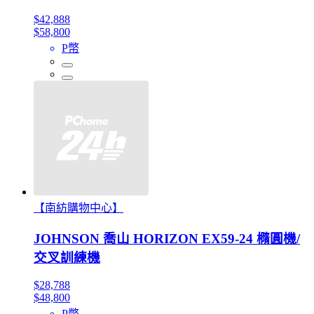
$42,888
$58,800
P幣
【南紡購物中心】
JOHNSON 喬山 HORIZON EX59-24 橢圓機/
交叉訓練機
$28,788
$48,800
P幣