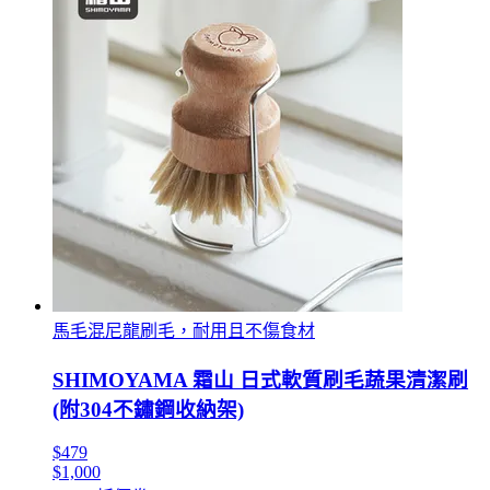
馬毛混尼龍刷毛，耐用且不傷食材
SHIMOYAMA 霜山 日式軟質刷毛蔬果清潔刷
(附304不鏽鋼收納架)
$479
$1,000