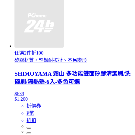
任選2件折100
矽膠材質，堅韌耐拉扯、不易變形
SHIMOYAMA 霜山 多功能雙面矽膠清潔刷/洗
碗刷/隔熱墊-6入-多色可選
$639
$1,200
折價券
P幣
折扣