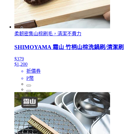
柔韌密集山棕刷毛，清潔不費力
SHIMOYAMA 霜山 竹柄山棕洗鍋刷/清潔刷
$379
$1,200
折價券
P幣