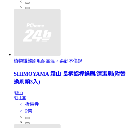
植物纖維刷毛耐高溫，柔韌不傷鍋
SHIMOYAMA 霜山 長柄鋁桿鍋刷/清潔刷(附替
換刷頭3入)
$365
$1,100
折價券
P幣