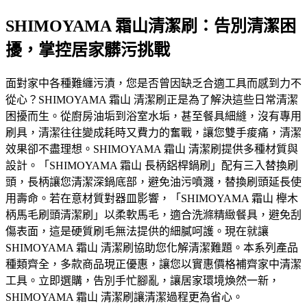
SHIMOYAMA 霜山清潔刷：告別清潔困
擾，掌控居家髒污挑戰
面對家中各種難纏污漬，您是否曾因缺乏合適工具而感到力不
從心？SHIMOYAMA 霜山 清潔刷正是為了解決這些日常清潔
困擾而生。從廚房油垢到浴室水垢，甚至餐具細縫，沒有專用
刷具，清潔往往變成耗時又費力的奮戰，讓您雙手痠痛，清潔
效果卻不盡理想。SHIMOYAMA 霜山 清潔刷提供多種材質與
設計。「SHIMOYAMA 霜山 長柄鋁桿鍋刷」配有三入替換刷
頭，長柄讓您清潔深鍋底部，避免油污噴濺，替換刷頭延長使
用壽命。若在意材質對器皿影響，「SHIMOYAMA 霜山 櫸木
柄馬毛刷頭清潔刷」以柔軟馬毛，適合洗滌精緻餐具，避免刮
傷表面，這是硬質刷毛無法提供的細膩呵護。現在就讓
SHIMOYAMA 霜山 清潔刷協助您化解清潔難題。本系列產品
種類齊全，多款商品現正優惠，讓您以實惠價格補齊家中清潔
工具。立即選購，告別手忙腳亂，讓居家環境煥然一新，
SHIMOYAMA 霜山 清潔刷讓清潔過程更為省心。