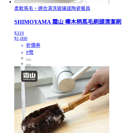
柔軟馬毛，適合清洗玻璃或陶瓷餐具
SHIMOYAMA 霜山 櫸木柄馬毛刷頭清潔刷
$319
$1,000
折價券
P幣