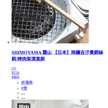
SHIMOYAMA 霜山 【日本】除鏽去汙黃銅絲
刷/烤肉架清潔刷
(2)
$254
$800
折價券
P幣