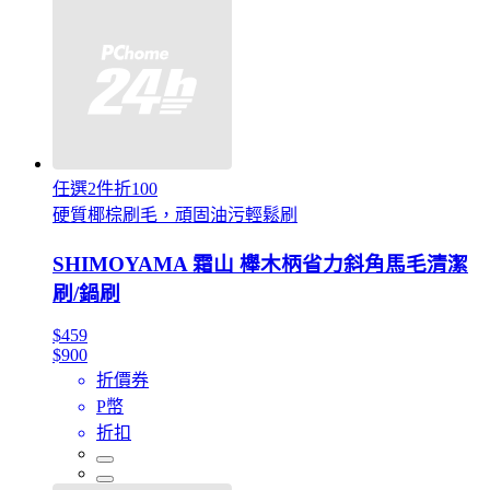
任選2件折100
硬質椰棕刷毛，頑固油污輕鬆刷
SHIMOYAMA 霜山 櫸木柄省力斜角馬毛清潔
刷/鍋刷
$459
$900
折價券
P幣
折扣