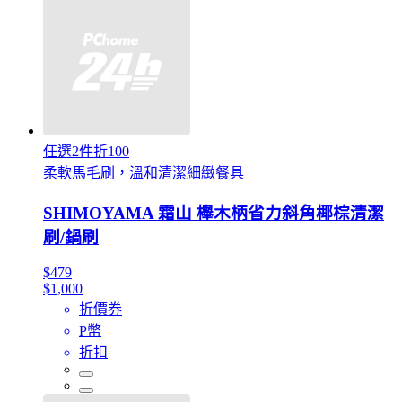
任選2件折100
柔軟馬毛刷，溫和清潔細緻餐具
SHIMOYAMA 霜山 櫸木柄省力斜角椰棕清潔
刷/鍋刷
$479
$1,000
折價券
P幣
折扣