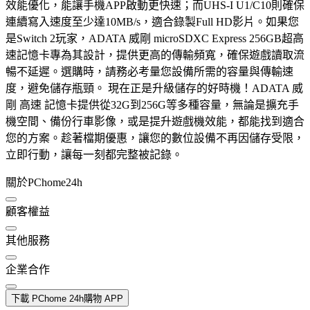
效能優化，能讓手機APP啟動更快速；而UHS-I U1/C10則確保
連續寫入速度至少達10MB/s，適合錄製Full HD影片。如果您
是Switch 2玩家，ADATA 威剛 microSDXC Express 256GB超高
速記憶卡專為其設計，提供更高的傳輸頻寬，確保遊戲讀取流
暢不延遲。選購時，請務必考量您設備所需的容量與傳輸速
度，避免儲存瓶頸。 現在正是升級儲存的好時機！ADATA 威
剛 高速 記憶卡提供從32G到256G等多種容量，無論是擴充手
機空間、備份行車影像，或是提升遊戲機效能，都能找到適合
您的方案。趁著檔期優惠，讓您的數位設備不再因儲存受限，
立即行動，讓每一刻都完整被記錄。
關於PChome24h
顧客權益
其他服務
企業合作
下載 PChome 24h購物 APP