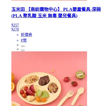
玉米田 【南紡購物中心】 PLA嬰童餐具-深碗
(PLA 聚乳酸 玉米 無毒 嬰兒餐具)
$257
$270
折價券
P幣