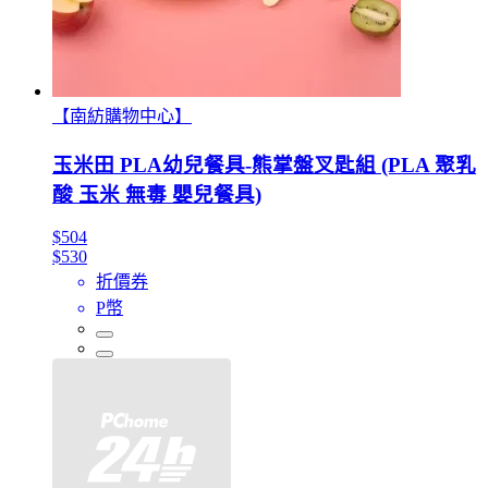
【南紡購物中心】
玉米田 PLA幼兒餐具-熊掌盤叉匙組 (PLA 聚乳
酸 玉米 無毒 嬰兒餐具)
$504
$530
折價券
P幣