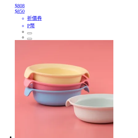
$808
$850
折價券
P幣