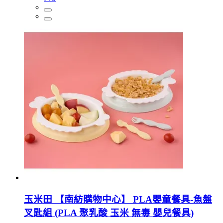
玉米田 【南紡購物中心】 PLA嬰童餐具-魚盤
叉匙組 (PLA 聚乳酸 玉米 無毒 嬰兒餐具)