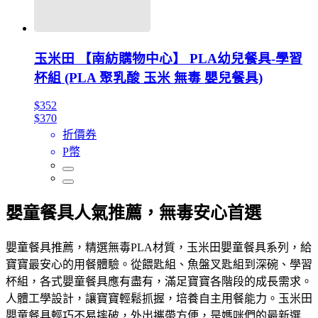
玉米田 【南紡購物中心】 PLA幼兒餐具-學習
杯組 (PLA 聚乳酸 玉米 無毒 嬰兒餐具)
$352
$370
折價券
P幣
嬰童餐具人氣推薦，無毒安心首選
嬰童餐具推薦，精選無毒PLA材質，玉米田嬰童餐具系列，給
寶寶最安心的用餐體驗。從餵匙組、魚盤叉匙組到深碗、學習
杯組，各式嬰童餐具應有盡有，滿足寶寶各階段的成長需求。
人體工學設計，讓寶寶輕鬆抓握，培養自主用餐能力。玉米田
嬰童餐具輕巧不易摔破，外出攜帶方便，是媽咪們的最新選