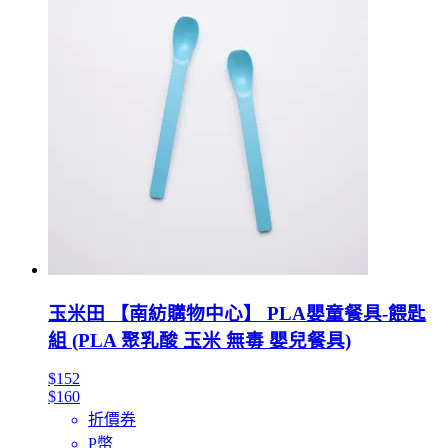
玉米田 【南紡購物中心】 PLA嬰童餐具-餵匙
組 (PLA 聚乳酸 玉米 無毒 嬰兒餐具)
$152
$160
折價券
P幣