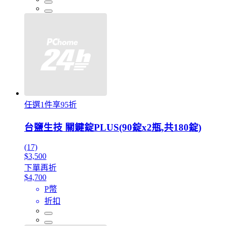
任選1件享95折
台鹽生技 關鍵錠PLUS(90錠x2瓶,共180錠)
(17)
$3,500
下單再折
$4,700
P幣
折扣