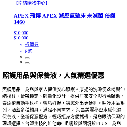
【南紡購物中心】
APEX 雃博 APEX 減壓氣墊床 未滅菌 倍護
3460
$10,000
$10,000
折價券
P幣
照護用品與保養液，人氣精選優惠
照護用品，為您與家人提供安心照護。康揚的洗澡便盆椅與伸
縮拐杖，骨架穩定、輕量化設計，提供居家安全與行動輔助。
泰達椅自動手杖椅，輕巧好握，讓您外出更便利。照護用品系
列，涵蓋多種輔具，滿足不同需求。 海昌美麗秘密水感保濕
保養液，全新保濕配方，輕巧瓶身方便攜帶，是您眼睛保濕的
理想選擇。台鹽生技的維他命C咀嚼錠與關鍵錠PLUS，為您