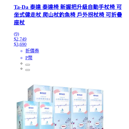
Ta-Da 泰達 泰達椅 新握把升級自動手杖椅 可
坐式健走杖 爬山杖釣魚椅 戶外拐杖椅 可折疊
座杖
(9)
$2,749
$3,690
折價券
P幣