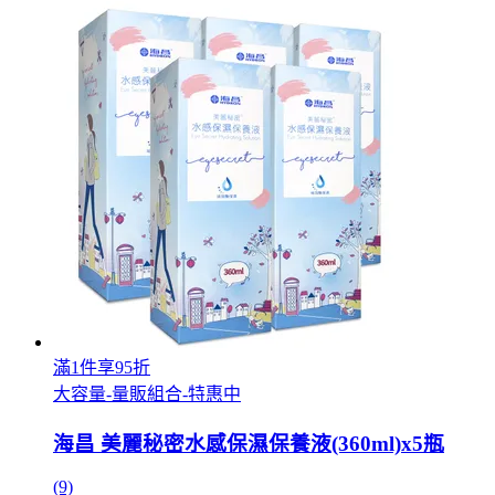
滿1件享95折
大容量-量販組合-特惠中
海昌 美麗秘密水感保濕保養液(360ml)x5瓶
(9)