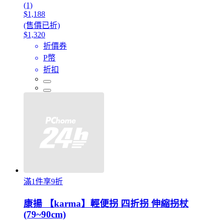
(1)
$1,188
(售價已折)
$1,320
折價券
P幣
折扣
滿1件享9折
康揚 【karma】輕便拐 四折拐 伸縮拐杖
(79~90cm)