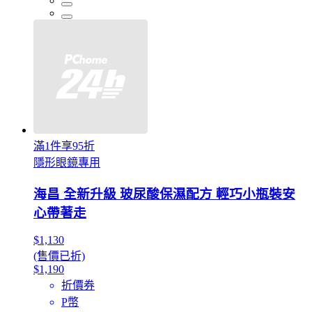
滿1件享95折
隱形眼鏡專用
海昌 全新升級 玻尿酸保濕配方 輕巧小瓶裝安
心帶著走
$1,130
(售價已折)
$1,190
折價券
P幣