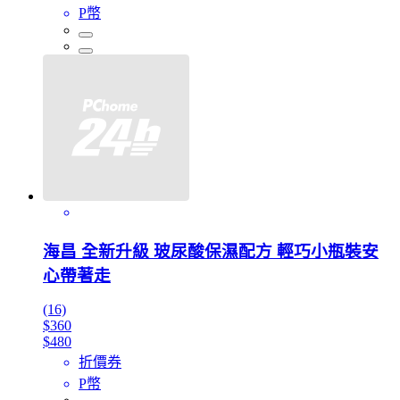
P幣
海昌 全新升級 玻尿酸保濕配方 輕巧小瓶裝安
心帶著走
(16)
$360
$480
折價券
P幣