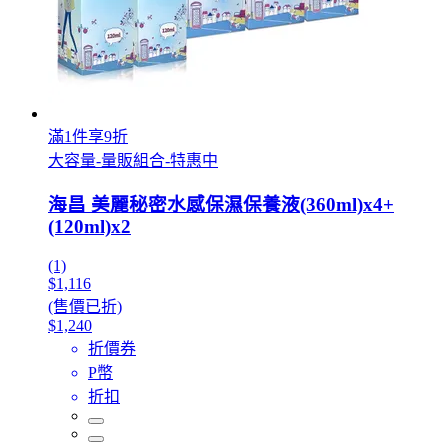
滿1件享9折
大容量-量販組合-特惠中
海昌 美麗秘密水感保濕保養液(360ml)x4+
(120ml)x2
(1)
$1,116
(售價已折)
$1,240
折價券
P幣
折扣