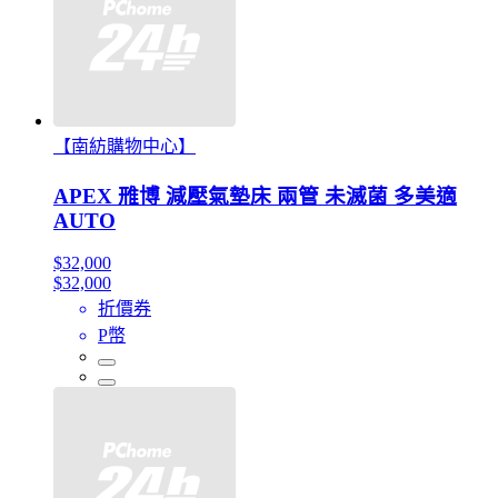
【南紡購物中心】
APEX 雃博 減壓氣墊床 兩管 未滅菌 多美適
AUTO
$32,000
$32,000
折價券
P幣