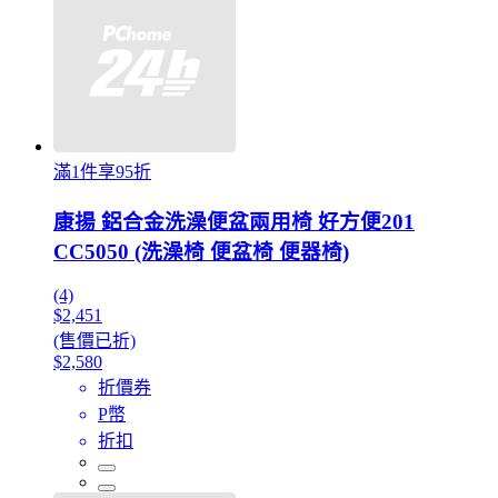
滿1件享95折
康揚 鋁合金洗澡便盆兩用椅 好方便201
CC5050 (洗澡椅 便盆椅 便器椅)
(4)
$2,451
(售價已折)
$2,580
折價券
P幣
折扣