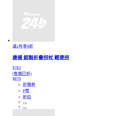
滿1件享9折
康揚 鋁製折疊拐杖 輕便拐
$783
(售價已折)
$870
折價券
P幣
折扣