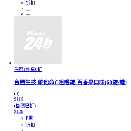
折扣
任選1件享9折
台鹽生技 維他命C咀嚼錠-百香果口味(60錠/罐)
(9)
$116
(售價已折)
$129
P幣
折扣