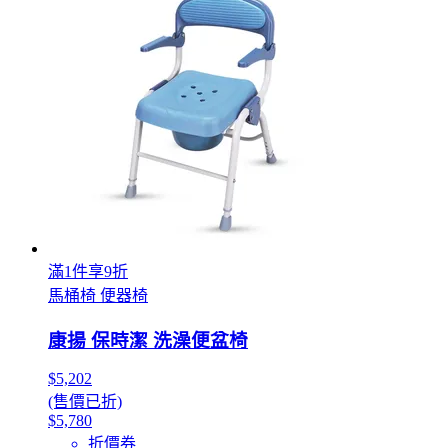
滿1件享9折
馬桶椅 便器椅
康揚 保時潔 洗澡便盆椅
$5,202
(售價已折)
$5,780
折價券