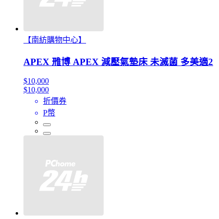
【南紡購物中心】
APEX 雃博 APEX 減壓氣墊床 未滅菌 多美適2
$10,000
$10,000
折價券
P幣