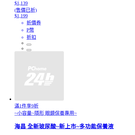
$1,139
(售價已折)
$1,199
折價券
P幣
折扣
滿1件享9折
~小容量~隱形 眼鏡保養專用~
海昌 全新玻尿酸~新上市~多功能保養液