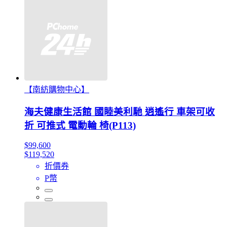
【南紡購物中心】
海夫健康生活館 國睦美利馳 逍遙行 車架可收
折 可推式 電動輪 椅(P113)
$99,600
$119,520
折價券
P幣