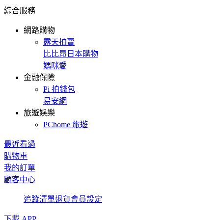
綜合服務
網路購物
露天拍賣
比比昂日本購物
媽咪愛
金融保險
Pi 拍錢包
易安網
旅遊娛樂
PChome 旅遊
最近看過
購物車
我的訂單
顧客中心
追蹤清單
退貨
會員設定
下載 APP