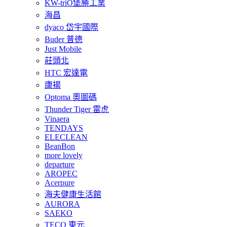
KW-triO堡勝工業
海昌
dyaco 岱宇國際
Buder 普德
Just Mobile
莊頭北
HTC 宏達電
康揚
Optoma 奧圖碼
Thunder Tiger 雷虎
Vinaera
TENDAYS
ELECLEAN
BeanBon
more lovely
departure
AROPEC
Acerpure
海夫健康生活館
AURORA
SAEKO
TECO 東元