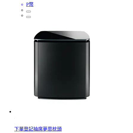
P幣
下單登記抽席夢思枕頭