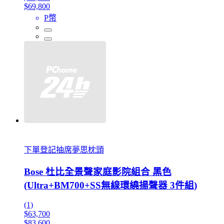
$69,800
P幣
下單登記抽席夢思枕頭
Bose 杜比全景聲家庭影院組合 黑色
(Ultra+BM700+SS無線環繞揚聲器 3件組)
(1)
$63,700
$83,600