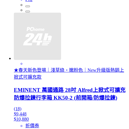
★春天新色登場｜淺草綠・嫩粉色｜New升級版熱銷上
掀式可擴充款
EMINENT 萬國通路 28吋 Alfred上掀式可擴充
防爆拉鍊行李箱 KK50-2 (前開箱/防爆拉鍊)
(18)
$9,448
$10,880
折價券