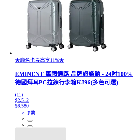
★聯名卡最高享11%★
EMINENT 萬國通路 品牌旗艦館 - 24吋100%
德國拜耳PC拉鍊行李箱KJ96(多色可選)
(11)
$2,512
$6,580
P幣