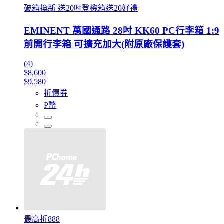
破箱換新 送20吋登機箱送20好禮
EMINENT 萬國通路 28吋 KK60 PC行李箱 1:9
前開行李箱 可擴充加大(附原廠保護套)
(4)
$8,600
$9,580
折價券
P幣
最高折888