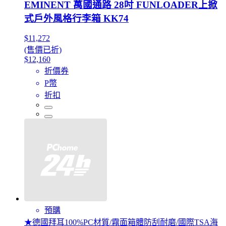
EMINENT 萬國通路 28吋 FUNLOADER上掀
式戶外風格行李箱 KK74
$11,272
(售價已折)
$12,160
折價券
P幣
折扣
預購
★德國拜耳100%PC材質/霧面箱體防刮耐磨/國際TSA海