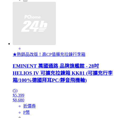
★熱銷品改版！高CP值擴充拉鍊行李箱
EMINENT 萬國通路 品牌旗艦館 - 28吋
HELIOS IV 可擴充拉鍊箱 KK81 (可擴充行李
箱/100%德國拜耳PC/靜音飛機輪)
(5)
$5,399
$8,680
折價券
P幣