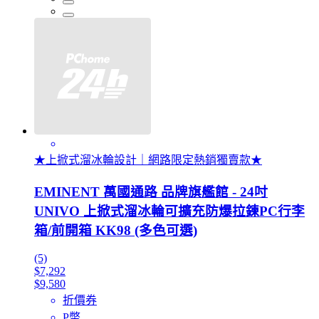
★上掀式溜冰輪設計｜網路限定熱銷獨賣款★
EMINENT 萬國通路 品牌旗艦館 - 24吋
UNIVO 上掀式溜冰輪可擴充防爆拉鍊PC行李
箱/前開箱 KK98 (多色可選)
(5)
$7,292
$9,580
折價券
P幣