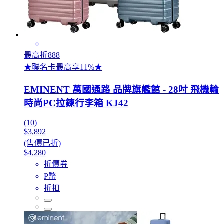
最高折888
★聯名卡最高享11%★
EMINENT 萬國通路 品牌旗艦館 - 28吋 飛機輪
時尚PC拉鍊行李箱 KJ42
(10)
$3,892
(售價已折)
$4,280
折價券
P幣
折扣