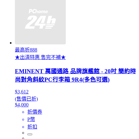
最高折888
★出清特惠 售完不補★
EMINENT 萬國通路 品牌旗艦館 - 20吋 簡約時
尚對角斜紋PC行李箱 9R4(多色可選)
$3,612
(售價已折)
$4,000
折價券
P幣
折扣