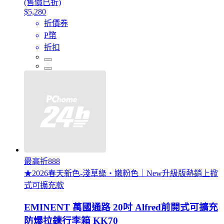
(售價已折)
$5,280
折價券
P幣
折扣
最高折888
★2026春天新色-淺草綠・嫩粉色｜New升級版熱銷上掀
式可擴充款
EMINENT 萬國通路 20吋 Alfred前開式可擴充
防爆拉鍊行李箱 KK70