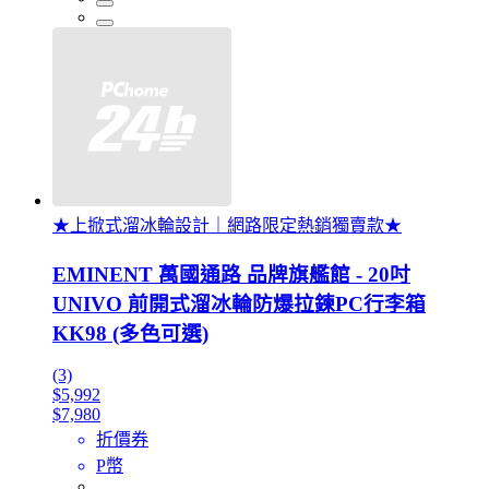
★上掀式溜冰輪設計｜網路限定熱銷獨賣款★
EMINENT 萬國通路 品牌旗艦館 - 20吋
UNIVO 前開式溜冰輪防爆拉鍊PC行李箱
KK98 (多色可選)
(3)
$5,992
$7,980
折價券
P幣