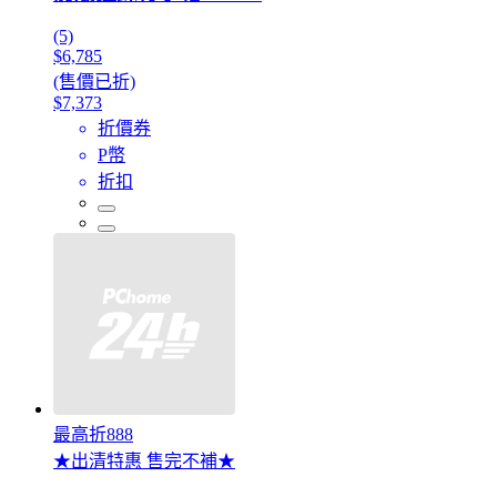
(5)
$6,785
(售價已折)
$7,373
折價券
P幣
折扣
最高折888
★出清特惠 售完不補★