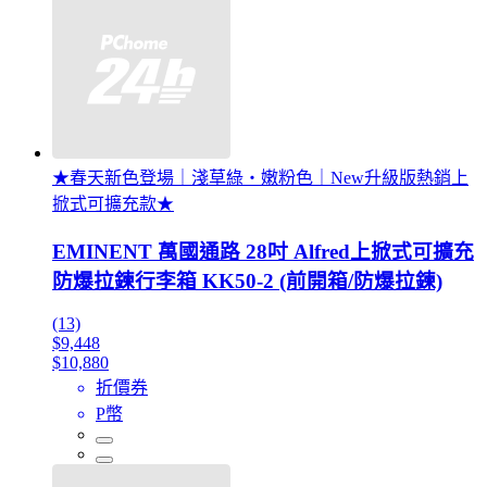
★春天新色登場｜淺草綠・嫩粉色｜New升級版熱銷上
掀式可擴充款★
EMINENT 萬國通路 28吋 Alfred上掀式可擴充
防爆拉鍊行李箱 KK50-2 (前開箱/防爆拉鍊)
(13)
$9,448
$10,880
折價券
P幣