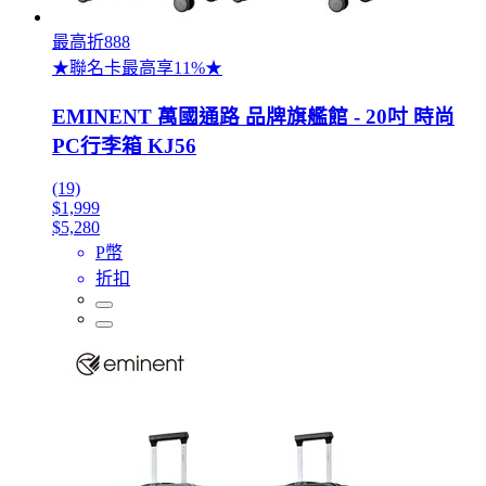
最高折888
★聯名卡最高享11%★
EMINENT 萬國通路 品牌旗艦館 - 20吋 時尚
PC行李箱 KJ56
(19)
$1,999
$5,280
P幣
折扣