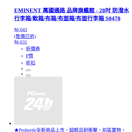
EMINENT 萬國通路 品牌旗艦館 - 28吋 防潑水
行李箱/軟箱/布箱/布面箱/布面行李箱 S0470
$6,043
(售價已折)
$6,631
折價券
P幣
折扣
★Probeetle全新商品上市，超輕且耐衝擊，前區置物，