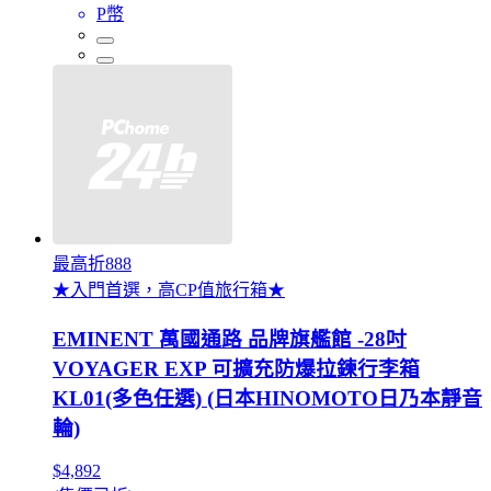
P幣
最高折888
★入門首選，高CP值旅行箱★
EMINENT 萬國通路 品牌旗艦館 -28吋
VOYAGER EXP 可擴充防爆拉鍊行李箱
KL01(多色任選) (日本HINOMOTO日乃本靜音
輪)
$4,892