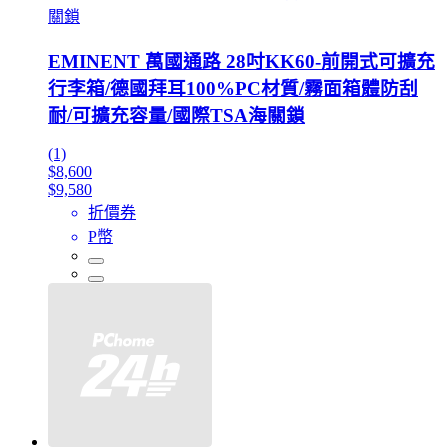
關鎖
EMINENT 萬國通路 28吋KK60-前開式可擴充
行李箱/德國拜耳100%PC材質/霧面箱體防刮
耐/可擴充容量/國際TSA海關鎖
(1)
$8,600
$9,580
折價券
P幣