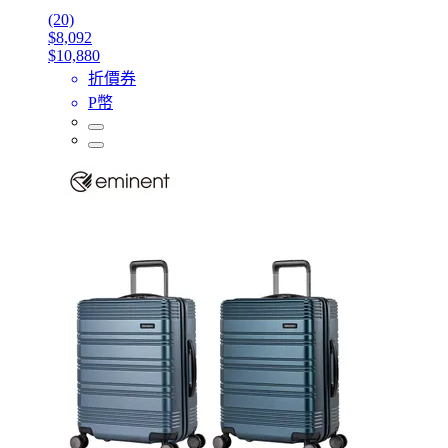
(20)
$8,092
$10,880
折價券
P幣