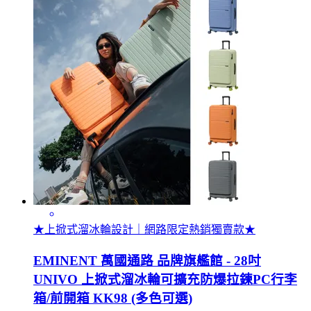
★上掀式溜冰輪設計｜網路限定熱銷獨賣款★
EMINENT 萬國通路 品牌旗艦館 - 28吋
UNIVO 上掀式溜冰輪可擴充防爆拉鍊PC行李
箱/前開箱 KK98 (多色可選)