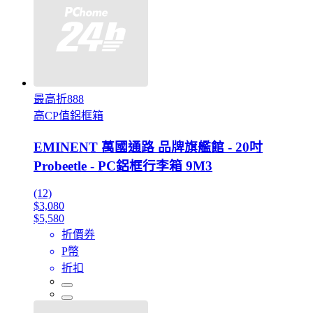
最高折888
高CP值鋁框箱
EMINENT 萬國通路 品牌旗艦館 - 20吋
Probeetle - PC鋁框行李箱 9M3
(12)
$3,080
$5,580
折價券
P幣
折扣