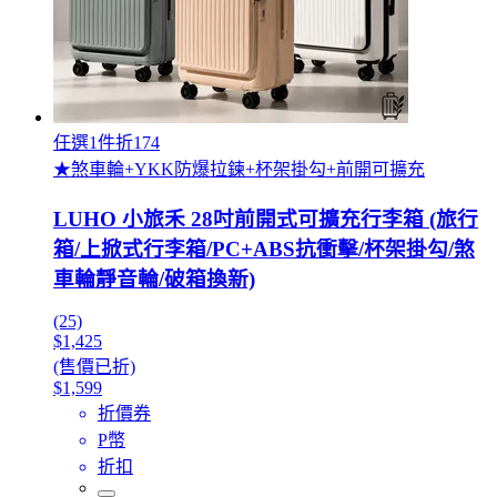
任選1件折174
★煞車輪+YKK防爆拉鍊+杯架掛勾+前開可擴充
LUHO 小旅禾 28吋前開式可擴充行李箱 (旅行
箱/上掀式行李箱/PC+ABS抗衝擊/杯架掛勾/煞
車輪靜音輪/破箱換新)
(25)
$1,425
(售價已折)
$1,599
折價券
P幣
折扣