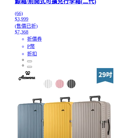
鯨箱/前開式可擴充行李箱(二代)
(66)
$3,999
(售價已折)
$7,368
折價券
P幣
折扣