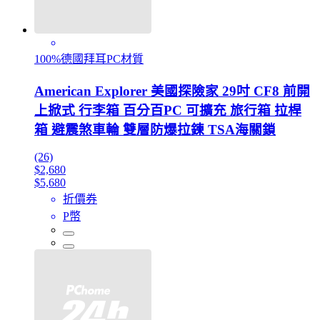
100%德國拜耳PC材質
American Explorer 美國探險家 29吋 CF8 前開
上掀式 行李箱 百分百PC 可擴充 旅行箱 拉桿
箱 避震煞車輪 雙層防爆拉鍊 TSA海關鎖
(26)
$2,680
$5,680
折價券
P幣