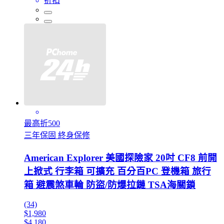
折扣
最高折500
三年保固 終身保修
American Explorer 美國探險家 20吋 CF8 前開
上掀式 行李箱 可擴充 百分百PC 登機箱 旅行
箱 避震煞車輪 防盜/防爆拉鏈 TSA海關鎖
(34)
$1,980
$4,180