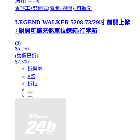
滿1件享7折
★煞車+雙開式(前開+對開)+可擴充
LEGEND WALKER 5208-73/29吋 前開上掀
+對開可擴充煞車拉鍊箱/行李箱
(8)
$5,250
(售價已折)
$7,500
折價券
P幣
折扣