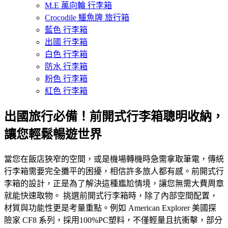
M.E 萬向輪 行李箱
Crocodile 鱷魚牌 旅行箱
藍色 行李箱
出國 行李箱
白色 行李箱
防水 行李箱
粉色 行李箱
紅色 行李箱
出國旅行必備！前開式行李箱聰明收納，
讓您輕鬆暢遊世界
當您在飯店狹窄的空間，或是機場轉機時急需拿取筆電，傳統
行李箱需要完全攤平的困擾，相信許多旅人都有感。前開式行
李箱的設計，正是為了解決這種尷尬情境，讓您無需大費周章
就能快速取物。 挑選前開式行李箱時，除了內部空間配置，
材質與功能性更是考量重點。例如 American Explorer 美國探
險家 CF8 系列，採用100%PC塑料，不僅輕量且抗衝擊，部分