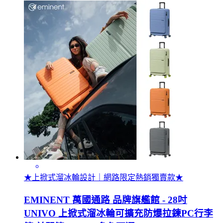
★上掀式溜冰輪設計｜網路限定熱銷獨賣款★
EMINENT 萬國通路 品牌旗艦館 - 28吋
UNIVO 上掀式溜冰輪可擴充防爆拉鍊PC行李