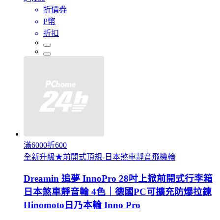
折價券
P幣
折扣
滿6000折600
全新升級★前開式頂規-日本煞車靜音飛機輪
Dreamin 追夢 InnoPro 28吋上掀前開式行李箱
日本煞車靜音輪 4色｜德國PC可擴充防爆拉鍊
Hinomoto日乃本輪 Inno Pro