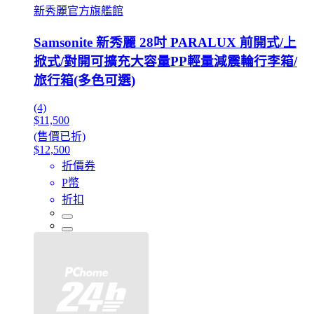
新秀麗官方旗艦館
Samsonite 新秀麗 28吋 PARALUX 前開式/上
掀式/對開可擴充大容量PP輕量減震輪行李箱/
旅行箱(多色可選)
(4)
$11,500
(售價已折)
$12,500
折價券
P幣
折扣