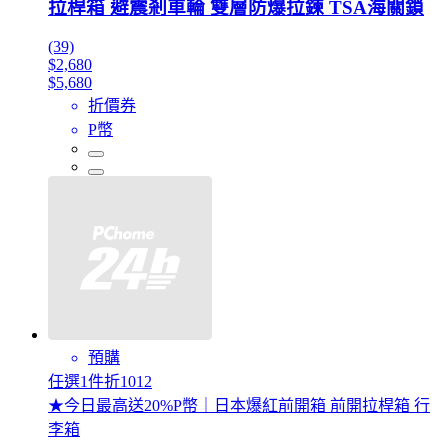
拉桿箱 避震剎車輪 雙層防爆拉鍊 TSA海關鎖
(39)
$2,680
$5,680
折價券
P幣
預購
任選1件折1012
★今日最高送20%P幣｜日本爆紅前開箱 前開拉桿箱 行
李箱