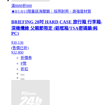
滿8888折888
★8/1-8/13限量送海關鎖｜採用耐用、高強度材質
BRIEFING 28吋 HARD CASE 旅行箱 行李箱-
深橄欖綠 父親節限定 (鋁框箱/TSA密碼鎖/純
PC)
$30,136
(售價已折)
$32,800
折價券
P幣
折扣