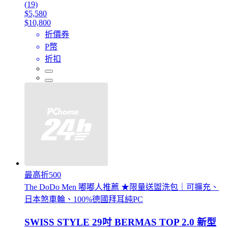
(19)
$5,580
$10,800
折價券
P幣
折扣
最高折500
The DoDo Men 嘟嘟人推薦 ★限量送盥洗包｜可擴充、
日本煞車輪、100%德國拜耳純PC
SWISS STYLE 29吋 BERMAS TOP 2.0 新型