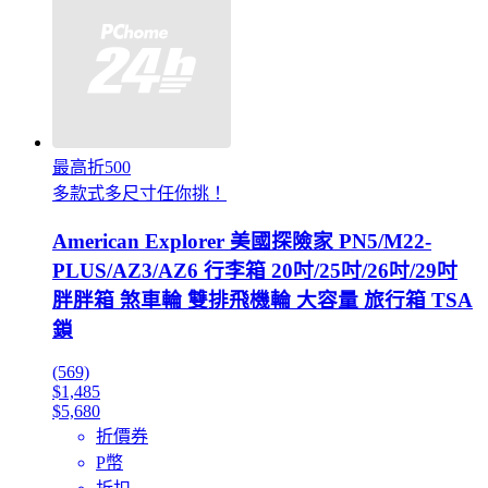
最高折500
多款式多尺寸任你挑！
American Explorer 美國探險家 PN5/M22-
PLUS/AZ3/AZ6 行李箱 20吋/25吋/26吋/29吋
胖胖箱 煞車輪 雙排飛機輪 大容量 旅行箱 TSA
鎖
(569)
$1,485
$5,680
折價券
P幣