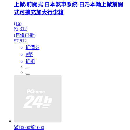
上掀/前開式 日本煞車系統 日乃本輪上掀前開
式可擴充加大行李箱
(16)
$7,312
(售價已折)
$7,812
折價券
P幣
折扣
滿10000折1000