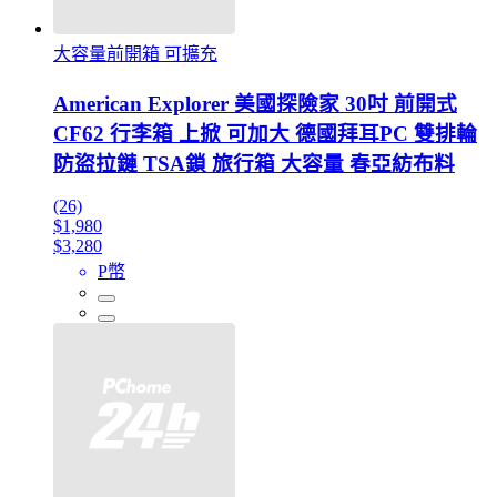
大容量前開箱 可擴充
American Explorer 美國探險家 30吋 前開式
CF62 行李箱 上掀 可加大 德國拜耳PC 雙排輪
防盜拉鏈 TSA鎖 旅行箱 大容量 春亞紡布料
(26)
$1,980
$3,280
P幣