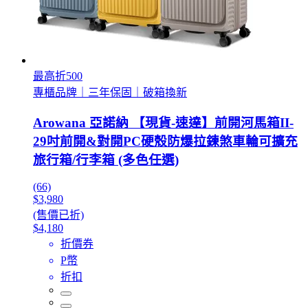
最高折500
專櫃品牌｜三年保固｜破箱換新
Arowana 亞諾納 【現貨-速達】前開河馬箱II-
29吋前開&對開PC硬殼防爆拉鍊煞車輪可擴充
旅行箱/行李箱 (多色任選)
(66)
$3,980
(售價已折)
$4,180
折價券
P幣
折扣