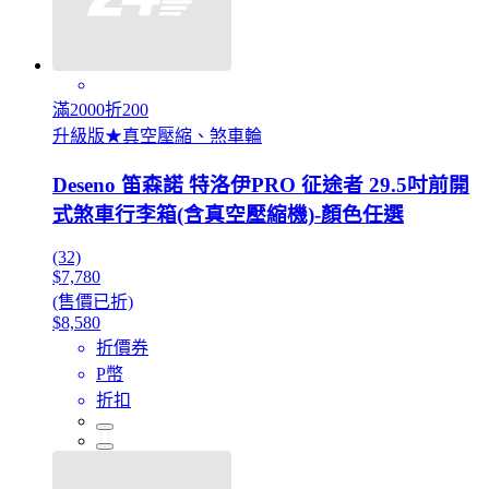
滿2000折200
升級版★真空壓縮、煞車輪
Deseno 笛森諾 特洛伊PRO 征途者 29.5吋前開
式煞車行李箱(含真空壓縮機)-顏色任選
(32)
$7,780
(售價已折)
$8,580
折價券
P幣
折扣