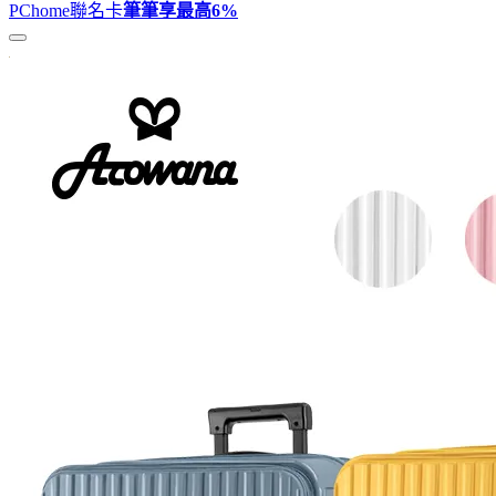
PChome聯名卡
筆筆享最高
6%