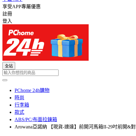
享受APP專屬優惠
註冊
登入
全站
PChome 24h購物
時尚
行李箱
款式
ABS/PC/布面拉鍊箱
Arowana亞諾納 【現貨-速達】前開河馬箱II-29吋前