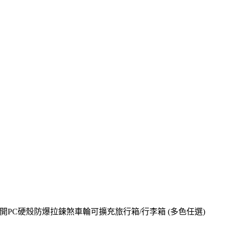
開&對開PC硬殼防爆拉鍊煞車輪可擴充旅行箱/行李箱 (多色任選)