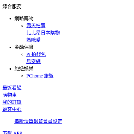
綜合服務
網路購物
露天拍賣
比比昂日本購物
媽咪愛
金融保險
Pi 拍錢包
易安網
旅遊娛樂
PChome 旅遊
最近看過
購物車
我的訂單
顧客中心
追蹤清單
退貨
會員設定
下載 APP