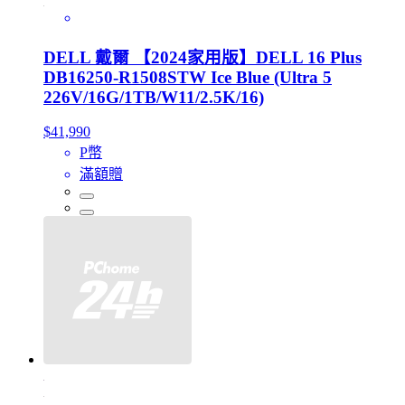
DELL 戴爾 【2024家用版】DELL 16 Plus
DB16250-R1508STW Ice Blue (Ultra 5
226V/16G/1TB/W11/2.5K/16)
$41,990
P幣
滿額贈