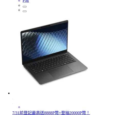
P幣
7/31前登記最高送8888P幣+登抽20000P幣！