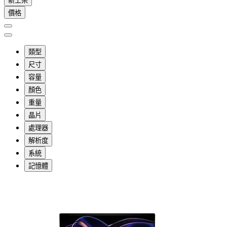
新上架
價格
類型
尺寸
容量
顏色
重量
晶片
處理器
解析度
系統
記憶體