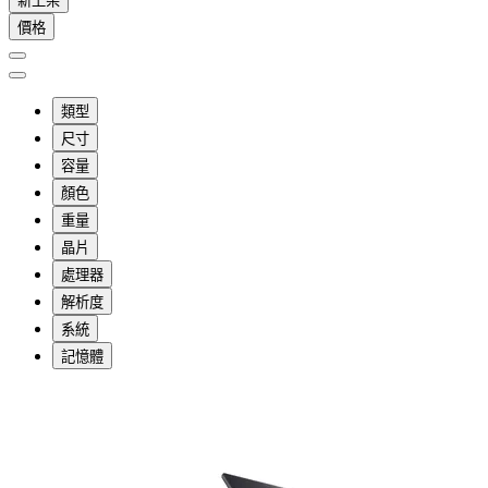
新上架
價格
類型
尺寸
容量
顏色
重量
晶片
處理器
解析度
系統
記憶體