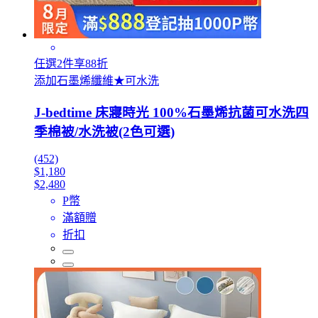
任選2件享88折
添加石墨烯纖維★可水洗
J-bedtime 床寢時光 100%石墨烯抗菌可水洗四
季棉被/水洗被(2色可選)
(452)
$1,180
$2,480
P幣
滿額贈
折扣