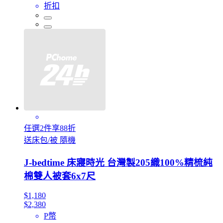
折扣
任選2件享88折
送床包/被 隨機
J-bedtime 床寢時光 台灣製205織100%精梳純
棉雙人被套6x7尺
$1,180
$2,380
P幣