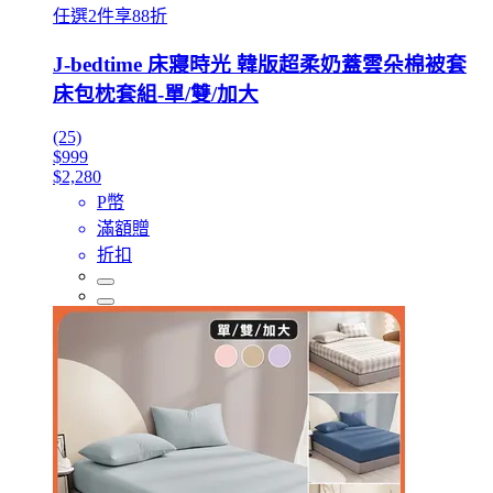
任選2件享88折
J-bedtime 床寢時光 韓版超柔奶蓋雲朵棉被套
床包枕套組-單/雙/加大
(25)
$999
$2,280
P幣
滿額贈
折扣