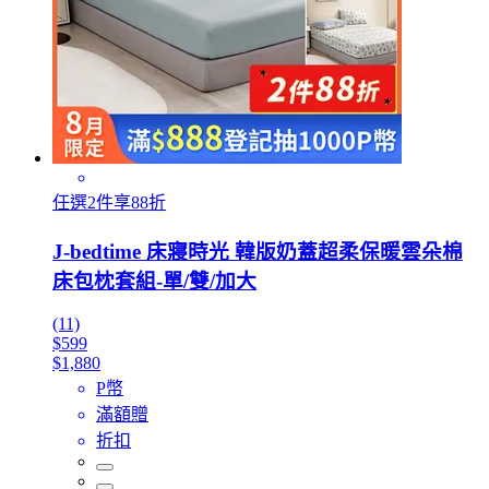
任選2件享88折
J-bedtime 床寢時光 韓版奶蓋超柔保暖雲朵棉
床包枕套組-單/雙/加大
(11)
$599
$1,880
P幣
滿額贈
折扣