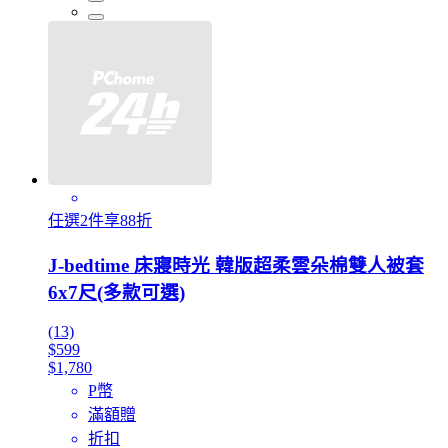
任選2件享88折
J-bedtime 床寢時光 韓版超柔雲朵棉雙人被套
6x7尺(多款可選)
(13)
$599
$1,780
P幣
滿額贈
折扣