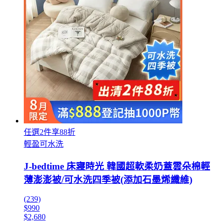
任選2件享88折
輕盈可水洗
J-bedtime 床寢時光 韓國超軟柔奶蓋雲朵棉輕
薄澎澎被/可水洗四季被(添加石墨烯纖維)
(239)
$990
$2,680