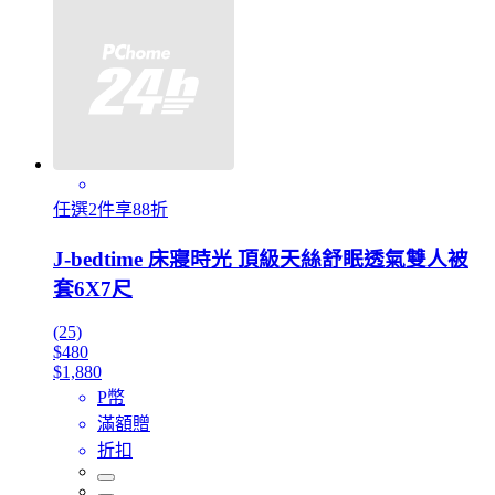
任選2件享88折
J-bedtime 床寢時光 頂級天絲舒眠透氣雙人被
套6X7尺
(25)
$480
$1,880
P幣
滿額贈
折扣