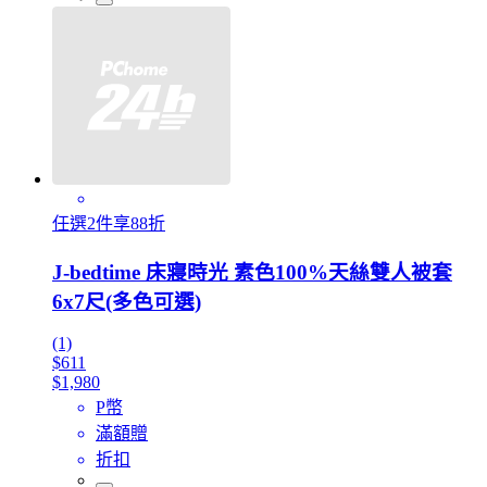
任選2件享88折
J-bedtime 床寢時光 素色100%天絲雙人被套
6x7尺(多色可選)
(1)
$611
$1,980
P幣
滿額贈
折扣