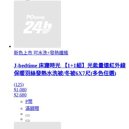
新色上市 可水洗+發熱纖維
J-bedtime 床寢時光 【1+1組】光能量遠紅外線
保暖羽絲發熱水洗被/冬被6X7尺(多色任選)
(125)
$1,080
$2,680
P幣
滿額贈