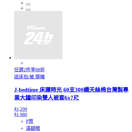
任選2件享88折
送床包/被 隨機
J-bedtime 床寢時光 60支300織天絲棉台灣製專
業大鐘印染雙人被套6x7尺
$1,299
$1,980
P幣
滿額贈