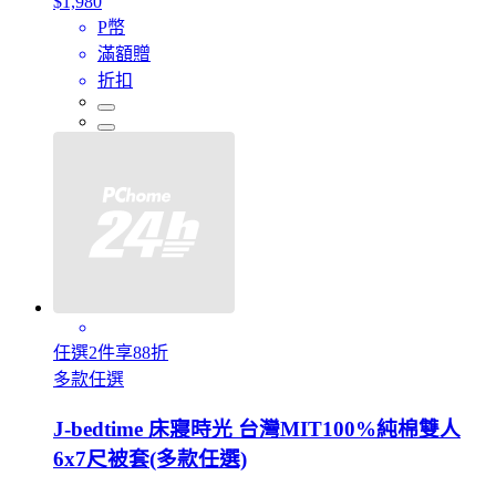
$1,980
P幣
滿額贈
折扣
任選2件享88折
多款任選
J-bedtime 床寢時光 台灣MIT100%純棉雙人
6x7尺被套(多款任選)