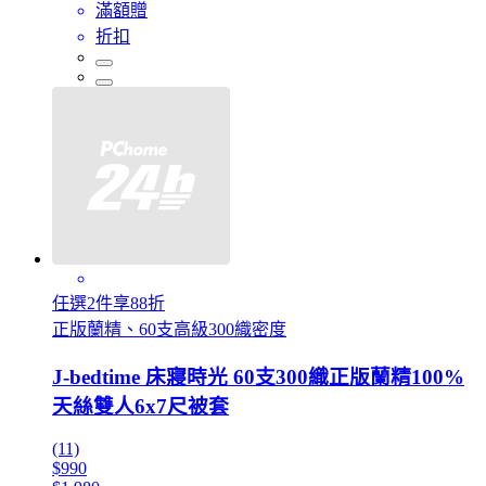
滿額贈
折扣
任選2件享88折
正版蘭精、60支高級300織密度
J-bedtime 床寢時光 60支300織正版蘭精100%
天絲雙人6x7尺被套
(11)
$990