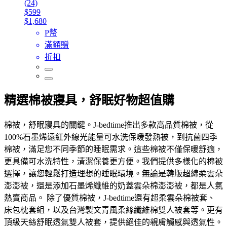
(24)
$599
$1,680
P幣
滿額贈
折扣
精選棉被寢具，舒眠好物超值購
棉被，舒眠寢具的關鍵。J-bedtime推出多款高品質棉被，從
100%石墨烯遠紅外線光能量可水洗保暖發熱被，到抗菌四季
棉被，滿足您不同季節的睡眠需求。這些棉被不僅保暖舒適，
更具備可水洗特性，清潔保養更方便。我們提供多樣化的棉被
選擇，讓您輕鬆打造理想的睡眠環境。無論是韓版超綿柔雲朵
澎澎被，還是添加石墨烯纖維的奶蓋雲朵棉澎澎被，都是人氣
熱賣商品。 除了優質棉被，J-bedtime還有超柔雲朵棉被套、
床包枕套組，以及台灣製文青風柔絲纖維棉雙人被套等。更有
頂級天絲舒眠透氣雙人被套，提供絕佳的親膚觸感與透氣性。