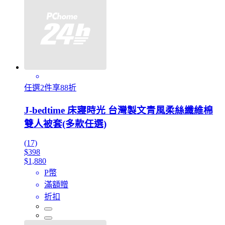
任選2件享88折
J-bedtime 床寢時光 台灣製文青風柔絲纖維棉
雙人被套(多款任選)
(17)
$398
$1,880
P幣
滿額贈
折扣