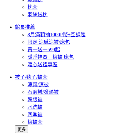
枕套
羽絲絨枕
館長推薦
8月滿額抽1000P幣+空調毯
限定 涼感涼被/床包
買一送一599起
暖睡神器｜棉被 床包
暖心送禮專區
被子/毯子/被套
涼感/涼被
石磨烯/發熱被
韓版被
水洗被
四季被
棉被套
更多