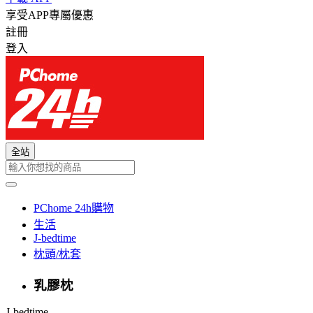
享受APP專屬優惠
註冊
登入
全站
PChome 24h購物
生活
J-bedtime
枕頭/枕套
乳膠枕
J-bedtime