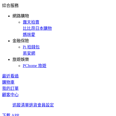
綜合服務
網路購物
露天拍賣
比比昂日本購物
媽咪愛
金融保險
Pi 拍錢包
易安網
旅遊娛樂
PChome 旅遊
最近看過
購物車
我的訂單
顧客中心
追蹤清單
退貨
會員設定
下載 APP