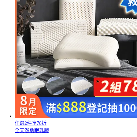
任選2件享78折
全天然助眠乳膠