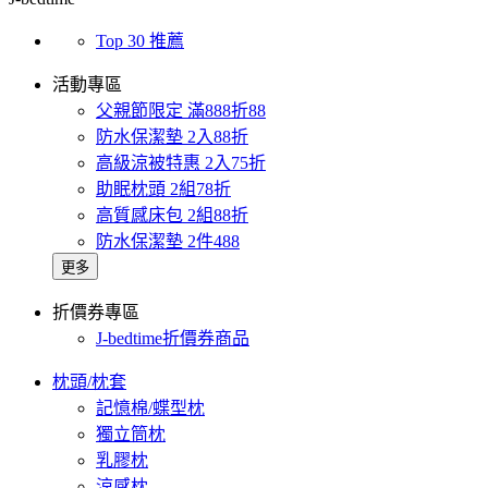
Top 30 推薦
活動專區
父親節限定 滿888折88
防水保潔墊 2入88折
高級涼被特惠 2入75折
助眠枕頭 2組78折
高質感床包 2組88折
防水保潔墊 2件488
更多
折價券專區
J-bedtime折價券商品
枕頭/枕套
記憶棉/蝶型枕
獨立筒枕
乳膠枕
涼感枕