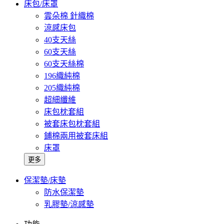
床包/床罩
雲朵棉 針織棉
涼感床包
40支天絲
60支天絲
60支天絲棉
196織純棉
205織純棉
超細纖維
床包枕套組
被套床包枕套組
鋪棉兩用被套床組
床罩
更多
保潔墊/床墊
防水保潔墊
乳膠墊/涼感墊