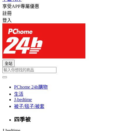
享受APP專屬優惠
註冊
登入
全站
PChome 24h購物
生活
J-bedtime
被子/毯子/被套
四季被
J-bedtime