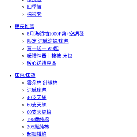
四季被
棉被套
館長推薦
8月滿額抽1000P幣+空調毯
限定 涼感涼被/床包
買一送一599起
暖睡神器｜棉被 床包
暖心送禮專區
床包/床罩
雲朵棉 針織棉
涼感床包
40支天絲
60支天絲
60支天絲棉
196織純棉
205織純棉
超細纖維