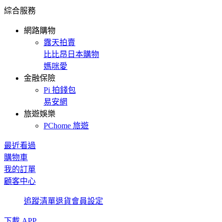
綜合服務
網路購物
露天拍賣
比比昂日本購物
媽咪愛
金融保險
Pi 拍錢包
易安網
旅遊娛樂
PChome 旅遊
最近看過
購物車
我的訂單
顧客中心
追蹤清單
退貨
會員設定
下載 APP