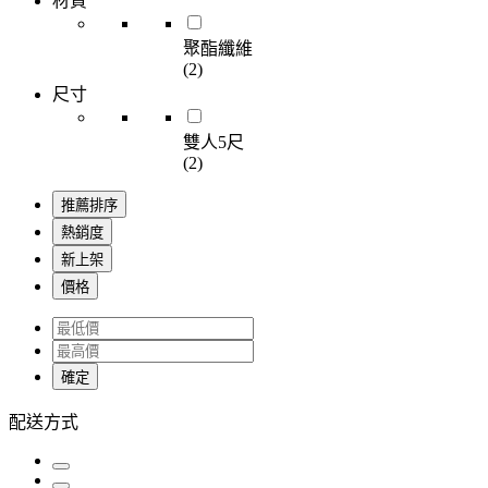
材質
聚酯纖維
(2)
尺寸
雙人5尺
(2)
推薦排序
熱銷度
新上架
價格
確定
配送方式