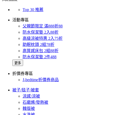
Top 30 推薦
活動專區
父親節限定 滿888折88
防水保潔墊 2入88折
高級涼被特惠 2入75折
助眠枕頭 2組78折
高質感床包 2組88折
防水保潔墊 2件488
更多
折價券專區
J-bedtime折價券商品
被子/毯子/被套
涼感/涼被
石磨烯/發熱被
韓版被
水洗被