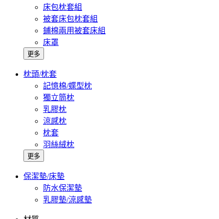
床包枕套組
被套床包枕套組
鋪棉兩用被套床組
床罩
更多
枕頭/枕套
記憶棉/蝶型枕
獨立筒枕
乳膠枕
涼感枕
枕套
羽絲絨枕
更多
保潔墊/床墊
防水保潔墊
乳膠墊/涼感墊