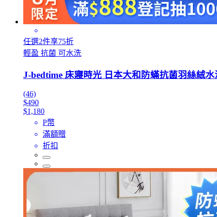
任選2件享75折
輕盈 抗菌 可水洗
J-bedtime 床寢時光 日本大和防蟎抗菌羽絲絨水
(46)
$490
$1,180
P幣
滿額贈
折扣