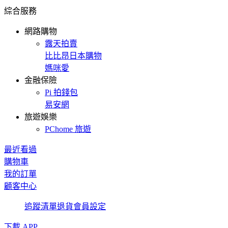
綜合服務
網路購物
露天拍賣
比比昂日本購物
媽咪愛
金融保險
Pi 拍錢包
易安網
旅遊娛樂
PChome 旅遊
最近看過
購物車
我的訂單
顧客中心
追蹤清單
退貨
會員設定
下載 APP