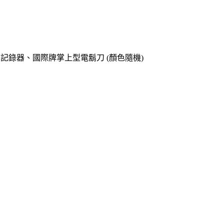
o專用記錄器、國際牌掌上型電鬍刀 (顏色隨機)