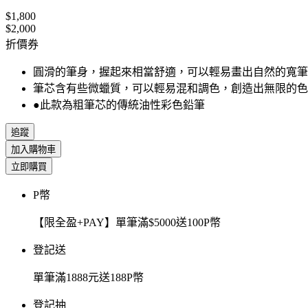
$1,800
$2,000
折價券
圓滑的筆身，握起來相當舒適，可以輕易畫出自然的寬筆
筆芯含有些微蠟質，可以輕易混和調色，創造出無限的色
●此款為粗筆芯的傳統油性彩色鉛筆
追蹤
加入購物車
立即購買
P幣
【限全盈+PAY】單筆滿$5000送100P幣
登記送
單筆滿1888元送188P幣
登記抽