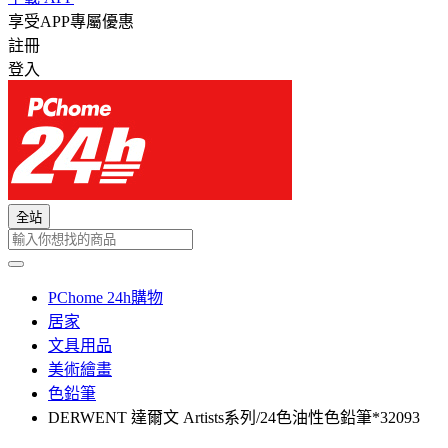
享受APP專屬優惠
註冊
登入
全站
PChome 24h購物
居家
文具用品
美術繪畫
色鉛筆
DERWENT 達爾文 Artists系列/24色油性色鉛筆*32093