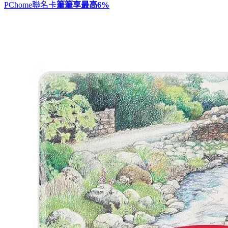
PChome聯名卡
筆筆享最高
6%