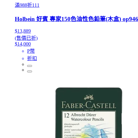
滿988折111
Holbein 好賓 專家150色油性色鉛筆(木盒) op94
$13,889
(售價已折)
$14,000
P幣
折扣