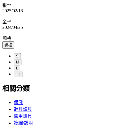
張**
2025/02/18
金**
2024/04/25
規格
選擇
S
M
L
+1
相關分類
保健
輔具護具
醫用護具
護腕/護肘