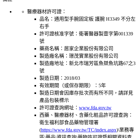
醫療器材許可證：
品名：
通用型手腕固定板 護腕 H3349 不分左
右手
許可證核准字號：
衛署醫器製壹字第001339
號
藥商名稱：
居家企業股份有限公司
製造廠名稱：
璟茂實業股份有限公司
製造廠地址：
新北市瑞芳區魚桀魚坑路67之3
號
製造日期：
2018/03
有效期間（或保存期限）：
5年
製造日期會因庫存批次而有所不同，請詳見
產品包裝標示
許可證查詢網址：
www.fda.gov.tw
西藥、醫療器材、含藥化粧品許可證查詢：
衛生福利部食品藥物管理署
(
https://www.fda.gov.tw/TC/index.aspx
)\業務專
區\藥品\資訊查詢\藥物許可證暨相關資料查