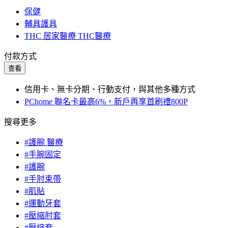
保健
輔具護具
THC 居家醫療 THC醫療
付款方式
查看
信用卡、無卡分期、行動支付，與其他多種方式
PChome 聯名卡最高6%，新戶再享首刷禮800P
搜尋更多
#護腕 醫療
#手腕固定
#護腕
#手肘束帶
#肌貼
#運動牙套
#壓縮肘套
#壓縮套