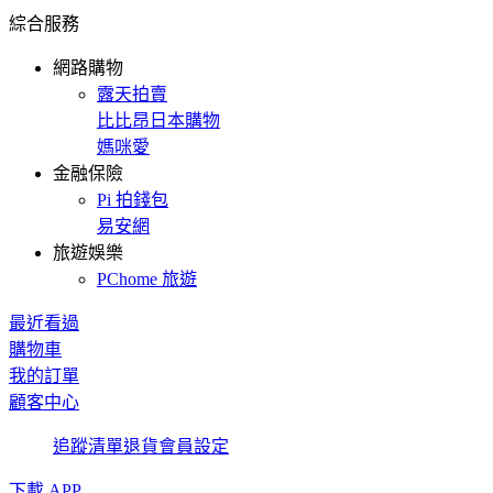
綜合服務
網路購物
露天拍賣
比比昂日本購物
媽咪愛
金融保險
Pi 拍錢包
易安網
旅遊娛樂
PChome 旅遊
最近看過
購物車
我的訂單
顧客中心
追蹤清單
退貨
會員設定
下載 APP