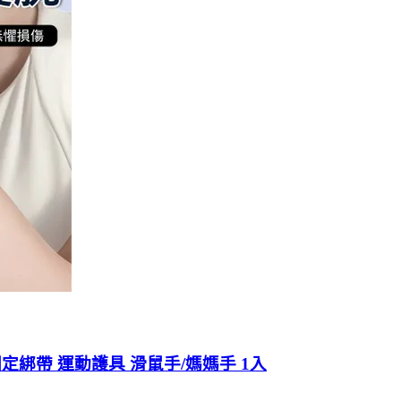
固定綁帶 運動護具 滑鼠手/媽媽手 1入