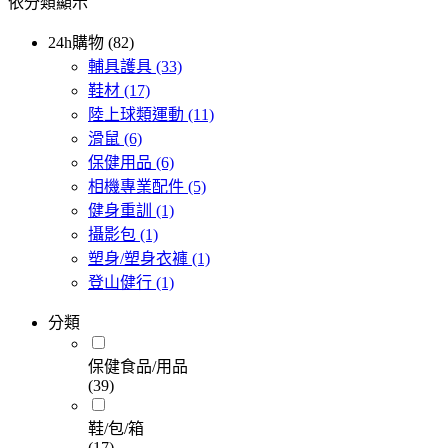
依分類顯示
24h購物 (82)
輔具護具
(33)
鞋材
(17)
陸上球類運動
(11)
滑鼠
(6)
保健用品
(6)
相機專業配件
(5)
健身重訓
(1)
攝影包
(1)
塑身/塑身衣褲
(1)
登山健行
(1)
分類
保健食品/用品
(39)
鞋/包/箱
(17)