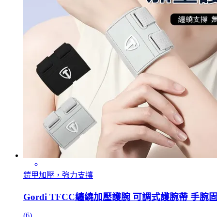
鎧甲加壓，強力支撐
Gordi TFCC纏繞加壓護腕 可調式護腕帶 手腕
(6)