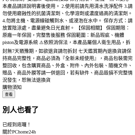
本產品請詳說明書後使用。 2.使用前請先用清水洗淨配件 3.請
勿使用磨蝕性的抗菌清潔劑、化學溶劑或濃度過高的清潔劑。
4.勿將主機、電源線碰觸到水、或浸泡在水中。 保存方式：請
放置陰涼處，盡量避免日光直射。 【保固相關】 保固期限：
原廠一年保固，完整售後服務 保固範圍：新品瑕疵、機體
piston及電源系統 ⚠️依照消保法，本產品屬個人衛生用品，拆
封無7天猶豫期，如欲退貨請勿拆封 七天鑑賞期內退換貨請保
持商品完整性，商品必須為『全新未經使用』，商品包裝需完
整回收，包含購買商品、外盒、附件、內外包裝、隨機文件、
贈品、商品外膜等請一併退回，若有缺件、商品毀損不完整情
況發生，恕無法退換貨
購物須知
查看
別人也看了
已經到底囉！
關於PChome24h