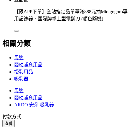
【限APP下單】全站指定品單筆滿888元抽Mio gogoro專
用記錄器、國際牌掌上型電鬍刀 (顏色隨機)
相關分類
母嬰
嬰幼哺育用品
授乳用品
吸乳器
母嬰
嬰幼哺育用品
ARDO 安朵 吸乳器
付款方式
查看