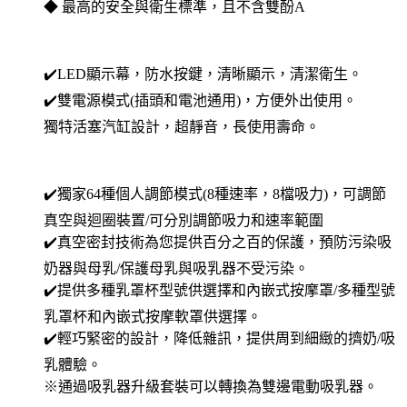
◆ 最高的安全與衛生標準，且不含雙酚A
✔️LED顯示幕，防水按鍵，清晰顯示，清潔衛生。
✔️雙電源模式(插頭和電池通用)，方便外出使用。
獨特活塞汽缸設計，超靜音，長使用壽命。
✔️獨家64種個人調節模式(8種速率，8檔吸力)，可調節
真空與迴圈裝置/可分別調節吸力和速率範圍
✔️真空密封技術為您提供百分之百的保護，預防污染吸
奶器與母乳/保護母乳與吸乳器不受污染。
✔️提供多種乳罩杯型號供選擇和內嵌式按摩罩/多種型號
乳罩杯和內嵌式按摩軟罩供選擇。
✔️輕巧緊密的設計，降低雜訊，提供周到細緻的擠奶/吸
乳體驗。
※通過吸乳器升級套裝可以轉換為雙邊電動吸乳器。