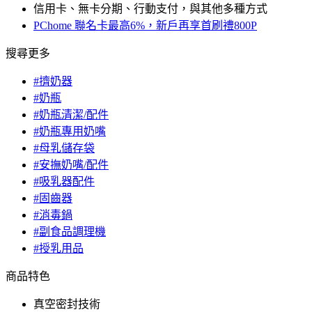
信用卡、無卡分期、行動支付，與其他多種方式
PChome 聯名卡最高6%，新戶再享首刷禮800P
搜尋更多
#擠奶器
#奶瓶
#奶瓶清潔/配件
#奶瓶專用奶嘴
#母乳儲存袋
#安撫奶嘴/配件
#吸乳器配件
#固齒器
#消毒鍋
#副食品調理機
#授乳用品
商品特色
真空密封技術