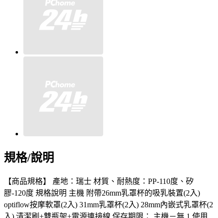
規格/說明
【商品規格】 產地：瑞士 材質、耐熱度：PP-110度、矽
膠-120度 規格說明 主機 附帶26mm乳罩杯的吸乳裝置(2入)
optiflow按摩軟罩(2入) 31mm乳罩杯(2入) 28mm內嵌式乳罩杯(2
入) 清潔刷+雙瓶架+電源連接線 保存期限： 主機－無 1.使用