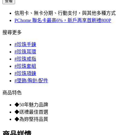
查看
信用卡、無卡分期、行動支付，與其他多種方式
PChome 聯名卡最高6%，新戶再享首刷禮800P
搜尋更多
#珍珠手鍊
#珍珠耳環
#珍珠戒指
#珍珠套組
#珍珠項鍊
#墜飾/胸針/配件
商品特色
◆50年魅力品牌
◆送禮最佳首選
◆為妳堅持品質
商品詳情