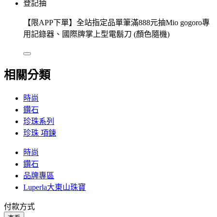
登記抽
【限APP下單】全站指定品單筆滿888元抽Mio gogoro專
用記錄器、國際牌掌上型電鬍刀 (顏色隨機)
相關分類
時尚
鑽石
珍珠系列
珍珠 項鍊
時尚
鑽石
品牌專區
Luperla大東山珠寶
付款方式