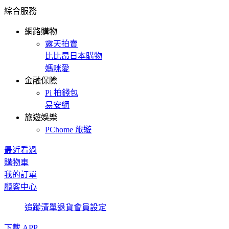
綜合服務
網路購物
露天拍賣
比比昂日本購物
媽咪愛
金融保險
Pi 拍錢包
易安網
旅遊娛樂
PChome 旅遊
最近看過
購物車
我的訂單
顧客中心
追蹤清單
退貨
會員設定
下載 APP