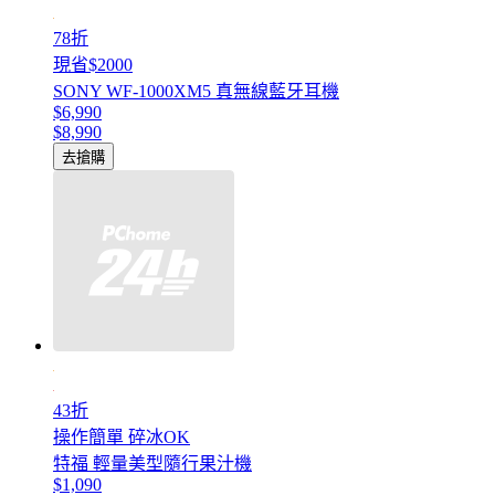
78折
現省$2000
SONY WF-1000XM5 真無線藍牙耳機
$6,990
$8,990
去搶購
43折
操作簡單 碎冰OK
特福 輕量美型隨行果汁機
$1,090