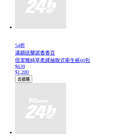
54折
滿額送蘭諾香香豆
倍潔雅純萃柔感抽取式衛生紙60包
$639
$1,200
去搶購