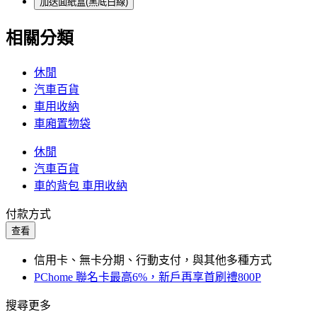
加送面紙盒(黑底白線)
相關分類
休閒
汽車百貨
車用收納
車廂置物袋
休閒
汽車百貨
車的背包 車用收納
付款方式
查看
信用卡、無卡分期、行動支付，與其他多種方式
PChome 聯名卡最高6%，新戶再享首刷禮800P
搜尋更多