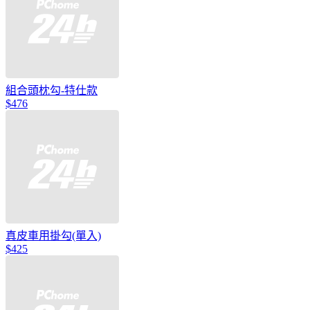
組合頭枕勾-特仕款
$476
真皮車用掛勾(單入)
$425