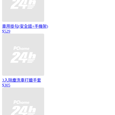
車用掛勾(安全錘+手機架)
$529
3入除塵洗車打蠟手套
$305