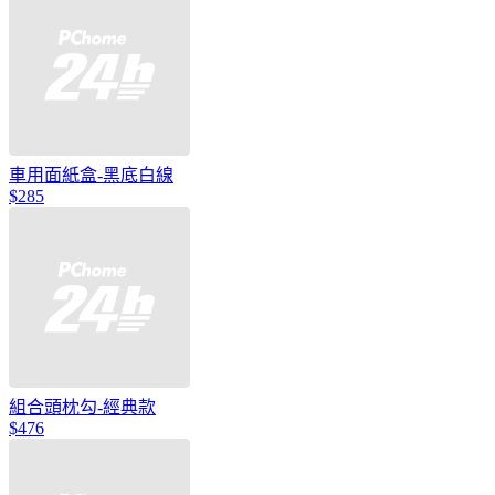
車用面紙盒-黑底白線
$285
組合頭枕勾-經典款
$476