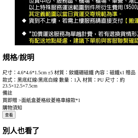
規格/說明
尺寸：4.6*4.6*1.5cm ±5 材質：釹鐵硼磁鐵 內容：磁鐵x1 贈品
款式：黑底紅線/黑底白線 數量：1入 材質：PU 尺寸：約
23.5×12.5×7.5cm
備註
買即贈 >面紙盒菱格紋菱格車線款*1
購物須知
查看
別人也看了