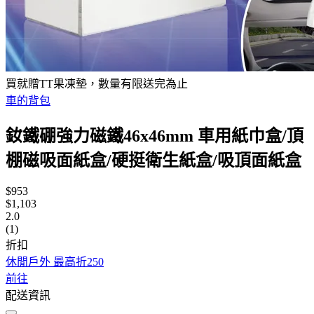
買就贈TT果凍墊，數量有限送完為止
車的背包
釹鐵硼強力磁鐵46x46mm 車用紙巾盒/頂
棚磁吸面紙盒/硬挺衛生紙盒/吸頂面紙盒
$953
$1,103
2.0
(1)
折扣
休閒戶外 最高折250
前往
配送資訊