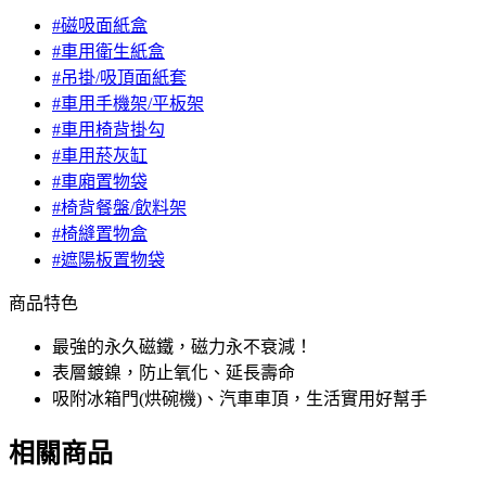
#磁吸面紙盒
#車用衛生紙盒
#吊掛/吸頂面紙套
#車用手機架/平板架
#車用椅背掛勾
#車用菸灰缸
#車廂置物袋
#椅背餐盤/飲料架
#椅縫置物盒
#遮陽板置物袋
商品特色
最強的永久磁鐵，磁力永不衰減！
表層鍍鎳，防止氧化、延長壽命
吸附冰箱門(烘碗機)、汽車車頂，生活實用好幫手
相關商品