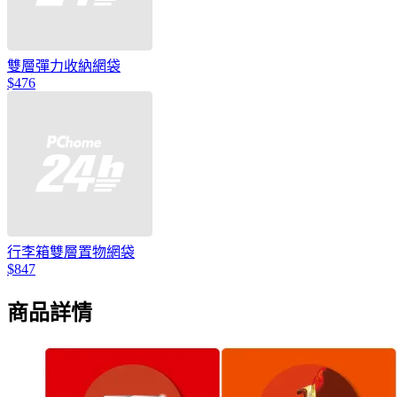
雙層彈力收納網袋
$476
行李箱雙層置物網袋
$847
商品詳情