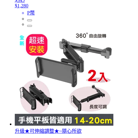
$345
$1,280
P幣
升級★可伸縮調整★~隨心所欲