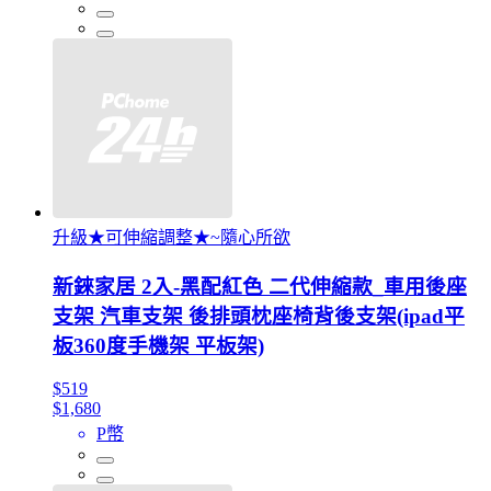
升級★可伸縮調整★~隨心所欲
新錸家居 2入-黑配紅色 二代伸縮款_車用後座
支架 汽車支架 後排頭枕座椅背後支架(ipad平
板360度手機架 平板架)
$519
$1,680
P幣