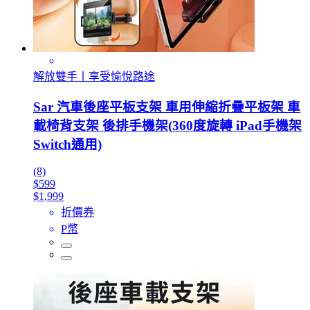
解放雙手丨享受愉悅路途
Sar 汽車後座平板支架 車用伸縮折疊平板架 車
載椅背支架 後排手機架(360度旋轉 iPad手機架
Switch通用)
(8)
$599
$1,999
折價券
P幣