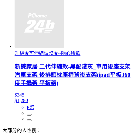
升級★可伸縮調整★~隨心所欲
新錸家居 二代伸縮款-黑配淺灰_車用後座支架
汽車支架 後排頭枕座椅背後支架(ipad平板360
度手機架 平板架)
$345
$1,280
P幣
大部分的人也搜：