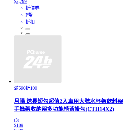
$2,799
折價券
P幣
折扣
滿590折100
月陽 送長短勾超值2入車用大號水杯架飲料架
手機架收納架多功能椅背掛勾(CTH14X2)
(3)
$189