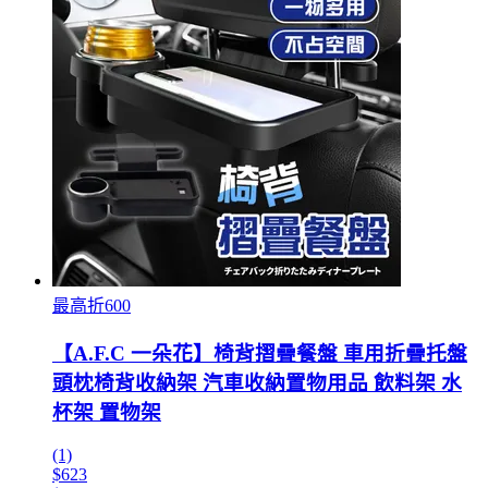
最高折600
【A.F.C 一朵花】椅背摺疊餐盤 車用折疊托盤
頭枕椅背收納架 汽車收納置物用品 飲料架 水
杯架 置物架
(1)
$623