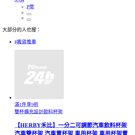
P幣
大部分的人也搜：
#搬貨推車
滿1件享9折
雙杯擴充設計飲料杯架
【HERBY禾比】一分二可調節汽車飲料杯架
汽車雙杯架 汽車置杯架 車用杯架 車用杯架置