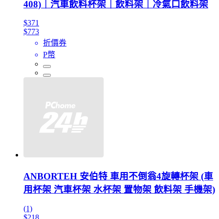
408)｜汽車飲料杯架｜飲料架｜冷氣口飲料架
$371
$773
折價券
P幣
ANBORTEH 安伯特 車用不倒翁4旋轉杯架 (車
用杯架 汽車杯架 水杯架 置物架 飲料架 手機架)
(1)
$218