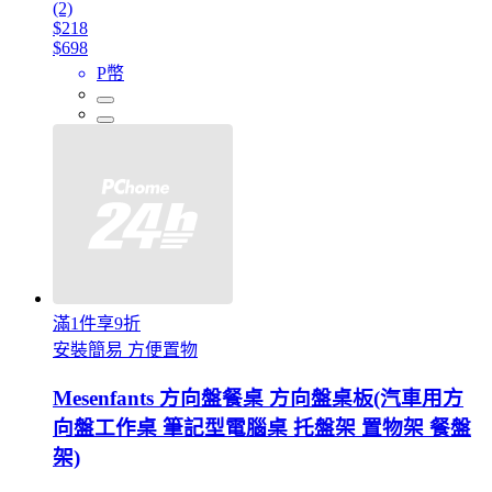
(2)
$218
$698
P幣
滿1件享9折
安裝簡易 方便置物
Mesenfants 方向盤餐桌 方向盤桌板(汽車用方
向盤工作桌 筆記型電腦桌 托盤架 置物架 餐盤
架)