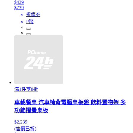
$439
$739
折價券
P幣
滿1件享8折
車載餐桌 汽車椅背電腦桌板盤 飲料置物架 多
功能摺疊桌板
$2,239
(售價已折)