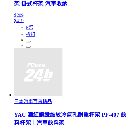
架 掛式杯架 汽車收納
$209
$419
P幣
折扣
日本汽車百貨精品
YAC 酒紅鑽纖維紋冷氣孔耐重杯架 PF-407 飲
料杯架｜汽車飲料架