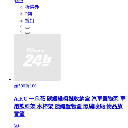
$399
折價券
P幣
折扣
滿590折100
A.F.C 一朵花 碳纖維椅縫收納盒 汽車置物架 車
用飲料架 水杯架 隙縫置物盒 隙縫收納 物品放
置籃
(2)