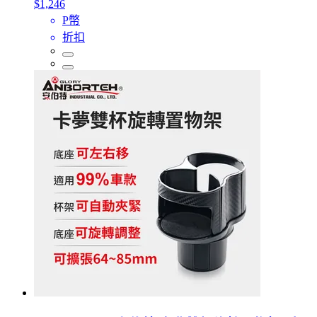
$1,246
P幣
折扣