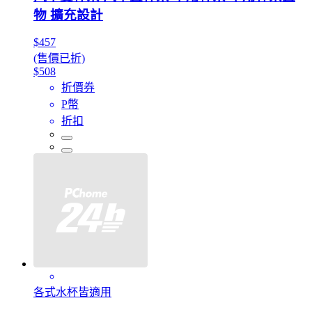
物 擴充設計
$457
(售價已折)
$508
折價券
P幣
折扣
各式水杯皆適用