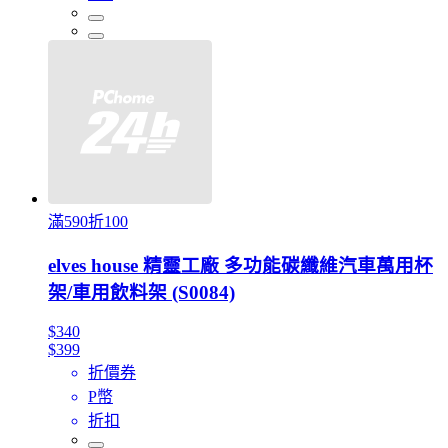
滿590折100
elves house 精靈工廠 多功能碳纖維汽車萬用杯
架/車用飲料架 (S0084)
$340
$399
折價券
P幣
折扣