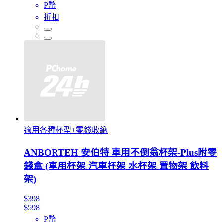
P幣
折扣
適用各種杯型+零錢收納
ANBORTEH 安伯特 車用不倒翁杯架-Plus附零
錢盒 (車用杯架 汽車杯架 水杯架 置物架 飲料
架)
$398
$598
P幣