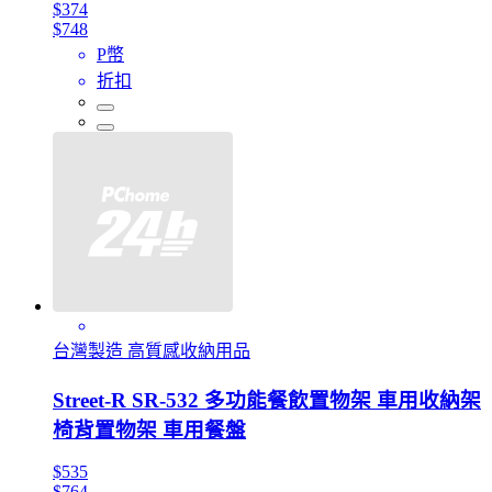
$374
$748
P幣
折扣
台灣製造 高質感收納用品
Street-R SR-532 多功能餐飲置物架 車用收納架
椅背置物架 車用餐盤
$535
$764