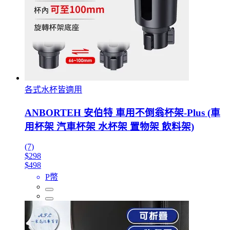
各式水杯皆適用
ANBORTEH 安伯特 車用不倒翁杯架-Plus (車
用杯架 汽車杯架 水杯架 置物架 飲料架)
(7)
$298
$498
P幣