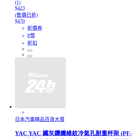
(1)
$423
(售價已折)
$470
折價券
P幣
折扣
日本汽車精品百貨大賞
YAC YAC 鐵灰鑽纖維紋冷氣孔耐重杯架 (PF-