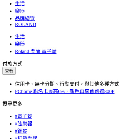
生活
樂器
品牌總覽
ROLAND
生活
樂器
Roland 樂蘭 電子琴
付款方式
查看
信用卡、無卡分期、行動支付，與其他多種方式
PChome 聯名卡最高6%，新戶再享首刷禮800P
搜尋更多
#電子琴
#弦樂器
#鋼琴
#打擊樂器