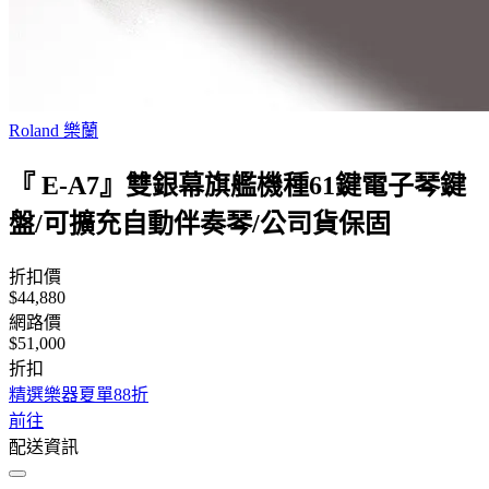
Roland 樂蘭
『 E-A7』雙銀幕旗艦機種61鍵電子琴鍵
盤/可擴充自動伴奏琴/公司貨保固
折扣價
$44,880
網路價
$51,000
折扣
精選樂器夏單88折
前往
配送資訊