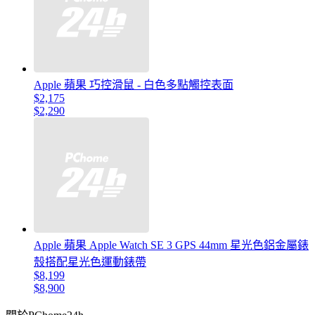
Apple 蘋果 巧控滑鼠 - 白色多點觸控表面
$2,175
$2,290
Apple 蘋果 Apple Watch SE 3 GPS 44mm 星光色鋁金屬錶
殼搭配星光色運動錶帶
$8,199
$8,900