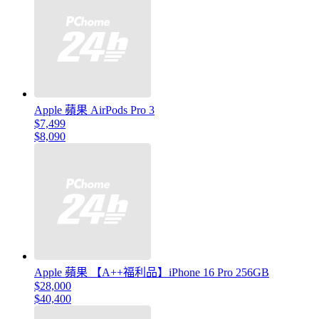
Apple 蘋果 AirPods Pro 3
$7,499
$8,090
Apple 蘋果 【A++福利品】iPhone 16 Pro 256GB
$28,000
$40,400