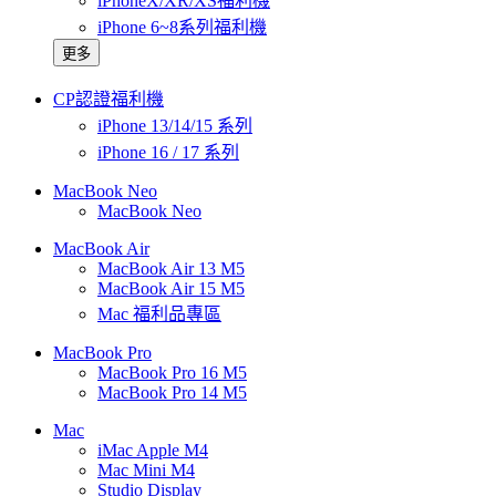
iPhoneX/XR/XS福利機
iPhone 6~8系列福利機
更多
CP認證福利機
iPhone 13/14/15 系列
iPhone 16 / 17 系列
MacBook Neo
MacBook Neo
MacBook Air
MacBook Air 13 M5
MacBook Air 15 M5
Mac 福利品專區
MacBook Pro
MacBook Pro 16 M5
MacBook Pro 14 M5
Mac
iMac Apple M4
Mac Mini M4
Studio Display