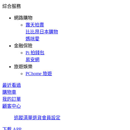
綜合服務
網路購物
露天拍賣
比比昂日本購物
媽咪愛
金融保險
Pi 拍錢包
易安網
旅遊娛樂
PChome 旅遊
最近看過
購物車
我的訂單
顧客中心
追蹤清單
退貨
會員設定
下載 APP