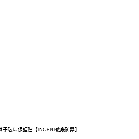
 黑邊 旭硝子玻璃保護貼【INGENI徹底防禦】