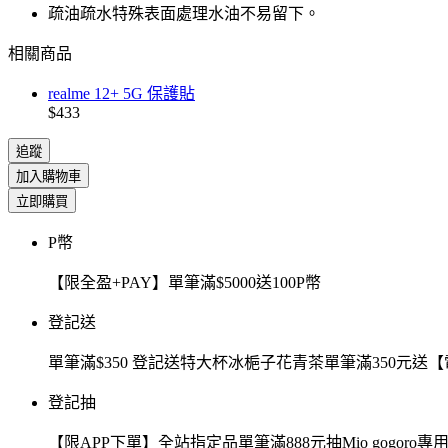
疏油疏水特殊表面處理水油不易留下。
相關商品
realme 12+ 5G 保護貼
$433
追蹤
加入購物車
立即購買
P幣
【限全盈+PAY】單筆滿$5000送100P幣
登記送
單筆滿$350 登記送特大杯冰梔子花青茶單筆滿350元
登記抽
【限APP下單】全站指定品單筆滿888元抽Mio gogor