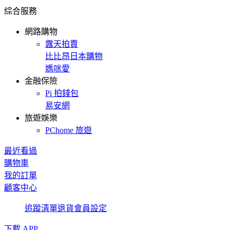
綜合服務
網路購物
露天拍賣
比比昂日本購物
媽咪愛
金融保險
Pi 拍錢包
易安網
旅遊娛樂
PChome 旅遊
最近看過
購物車
我的訂單
顧客中心
追蹤清單
退貨
會員設定
下載 APP