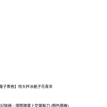
送【電子票券】特大杯冰梔子花青茶
o專用記錄器、國際牌掌上型電鬍刀 (顏色隨機)