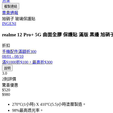
分享
複製連結
賣貴通報
旭硝子 玻璃保護貼
INGENI
realme 12 Pro+ 5G 曲面全膠 保護貼 滿版 黑邊
折扣
手機配件滿額折300
08/01
-
08/10
滿$1000折$100，最高折$300
說明
3.0
2
則評價
驚喜優惠
$520
$980
270°C(1小時) X 410°C(5.5)小時塗層製造。
98%最高透光率。