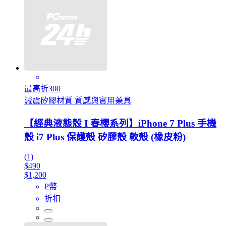
最高折300
減震矽膠材質 質感與實用兼具
【經典液態殼 I 春櫻系列】iPhone 7 Plus 手機
殼 i7 Plus 保護殼 矽膠殼 軟殼 (橡皮粉)
(1)
$490
$1,200
P幣
折扣