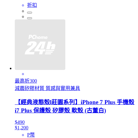
折扣
最高折300
減震矽膠材質 質感與實用兼具
【經典液態殼l莊園系列】iPhone 7 Plus 手機殼
i7 Plus 保護殼 矽膠殼 軟殼 (古董白)
$490
$1,200
P幣