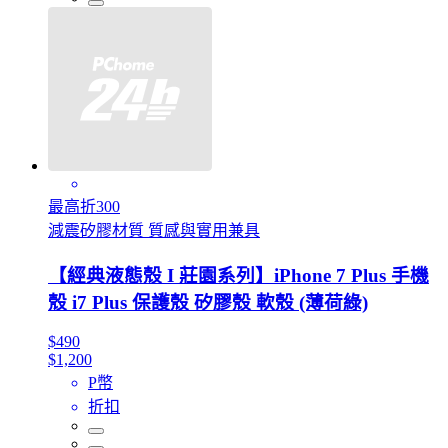
最高折300
減震矽膠材質 質感與實用兼具
【經典液態殼 I 莊園系列】iPhone 7 Plus 手機
殼 i7 Plus 保護殼 矽膠殼 軟殼 (薄荷綠)
$490
$1,200
P幣
折扣