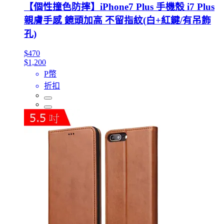
【個性撞色防摔】iPhone7 Plus 手機殼 i7 Plus
親膚手感 鏡頭加高 不留指紋(白+紅鍵/有吊飾
孔)
$470
$1,200
P幣
折扣