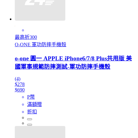
最高折300
O-ONE 軍功防摔手機殼
o-one 圓一 APPLE iPhone6/7/8 Plus共用版 美
國軍事規範防摔測試-軍功防摔手機殼
(4)
$278
$690
P幣
滿額贈
折扣