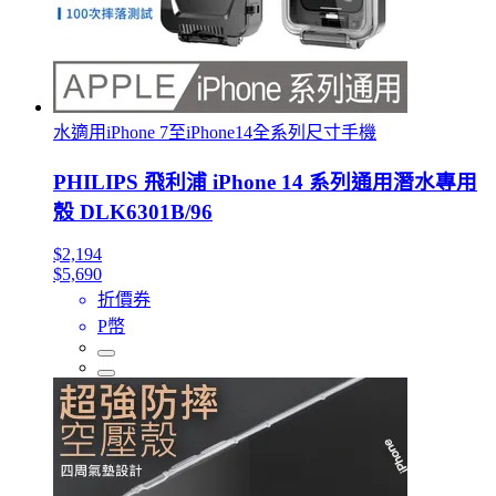
水適用iPhone 7至iPhone14全系列尺寸手機
PHILIPS 飛利浦 iPhone 14 系列通用潛水專用
殼 DLK6301B/96
$2,194
$5,690
折價券
P幣