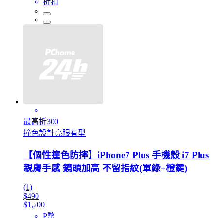
折扣
最高折300
撞色設計亮眼有型
【個性撞色防摔】iPhone7 Plus 手機殼 i7 Plus
親膚手感 鏡頭加高 不留指紋(軍綠+橙鍵)
(1)
$490
$1,200
P幣