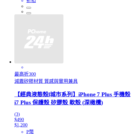
折扣
最高折300
減震矽膠材質 質感與實用兼具
【經典液態殼l城市系列】iPhone 7 Plus 手機殼
i7 Plus 保護殼 矽膠殼 軟殼 (深橄欖)
(3)
$490
$1,200
P幣