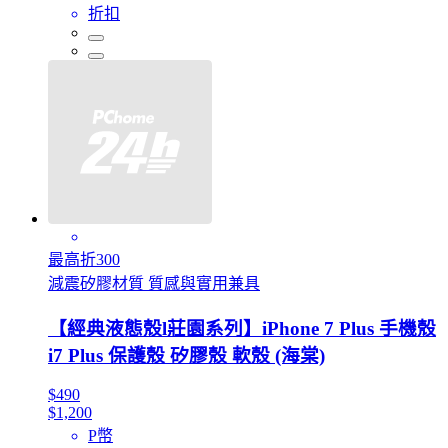
折扣
最高折300
減震矽膠材質 質感與實用兼具
【經典液態殼l莊園系列】iPhone 7 Plus 手機殼
i7 Plus 保護殼 矽膠殼 軟殼 (海棠)
$490
$1,200
P幣