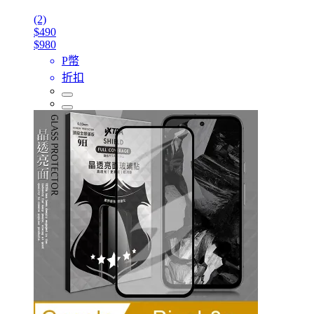
(2)
$490
$980
P幣
折扣