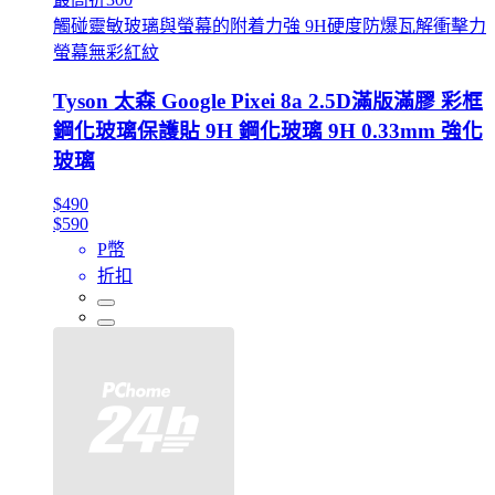
觸碰靈敏玻璃與螢幕的附着力強 9H硬度防爆瓦解衝擊力
螢幕無彩紅紋
Tyson 太森 Google Pixei 8a 2.5D滿版滿膠 彩框
鋼化玻璃保護貼 9H 鋼化玻璃 9H 0.33mm 強化
玻璃
$490
$590
P幣
折扣