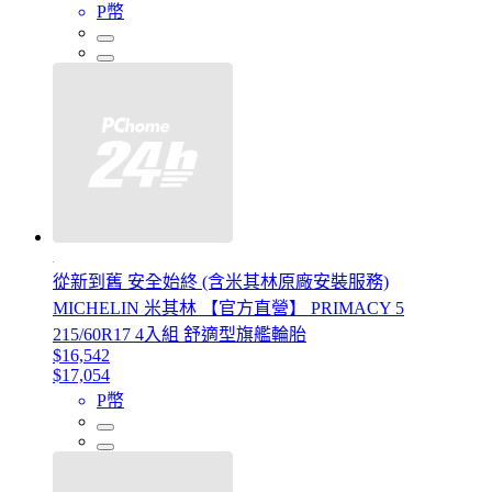
P幣
從新到舊 安全始終 (含米其林原廠安裝服務)
MICHELIN 米其林 【官方直營】 PRIMACY 5
215/60R17 4入組 舒適型旗艦輪胎
$16,542
$17,054
P幣