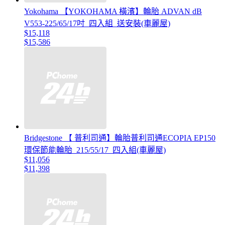
Yokohama 【YOKOHAMA 橫濱】輪胎 ADVAN dB
V553-225/65/17吋_四入組_送安裝(車麗屋)
$15,118
$15,586
Bridgestone 【 普利司通】輪胎普利司通ECOPIA EP150
環保節能輪胎_215/55/17_四入組(車麗屋)
$11,056
$11,398