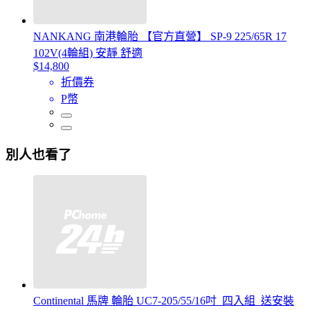
NANKANG 南港輪胎 【官方直營】 SP-9 225/65R 17
102V(4輪組) 安靜 舒適
$14,800
折價券
P幣
別人也看了
Continental 馬牌 輪胎 UC7-205/55/16吋_四入組_送安裝