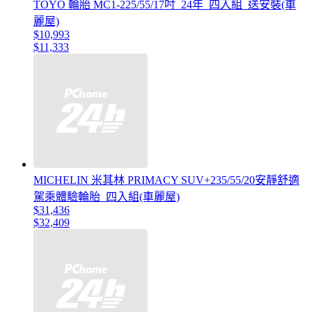
TOYO 輪胎 MC1-225/55/17吋_24年_四入組_送安裝(車
麗屋)
$10,993
$11,333
MICHELIN 米其林 PRIMACY SUV+235/55/20安靜舒適
駕乘體驗輪胎_四入組(車麗屋)
$31,436
$32,409