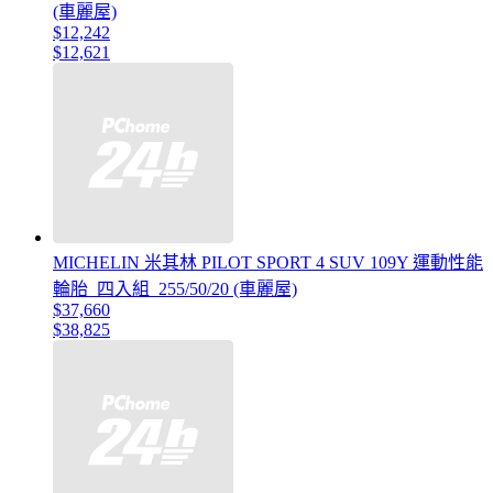
(車麗屋)
$12,242
$12,621
MICHELIN 米其林 PILOT SPORT 4 SUV 109Y 運動性能
輪胎_四入組_255/50/20 (車麗屋)
$37,660
$38,825