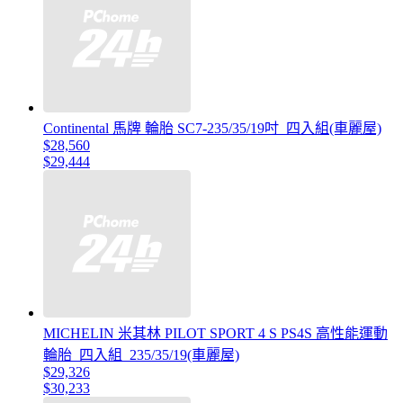
Continental 馬牌 輪胎 SC7-235/35/19吋_四入組(車麗屋)
$28,560
$29,444
MICHELIN 米其林 PILOT SPORT 4 S PS4S 高性能運動
輪胎_四入組_235/35/19(車麗屋)
$29,326
$30,233