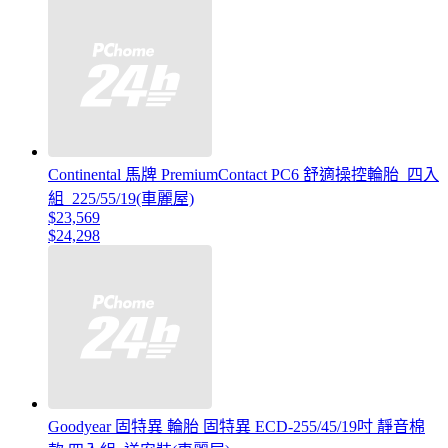
Continental 馬牌 PremiumContact PC6 舒適操控輪胎_四入
組_225/55/19(車麗屋)
$23,569
$24,298
Goodyear 固特異 輪胎 固特異 ECD-255/45/19吋 靜音棉