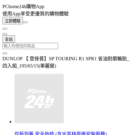
PChome24h購物App
使用App享受更優質的購物體驗
立即體驗
全站
DUNLOP 【 登祿普】SP TOURING R1 SPR1 省油耐磨輪胎_
四入組_195/65/15(車麗屋)
從新到舊 安全始終 (含米其林原廠安裝服務)