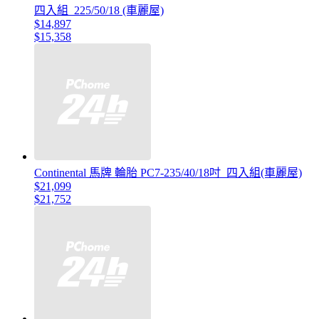
四入組_225/50/18 (車麗屋)
$14,897
$15,358
Continental 馬牌 輪胎 PC7-235/40/18吋_四入組(車麗屋)
$21,099
$21,752