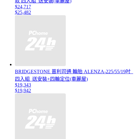
款 四入組_送安裝(車麗屋)
$24,717
$25,482
BRIDGESTONE 普利司通 輪胎 ALENZA-225/55/19吋_
四入組_送安裝+四輪定位(車麗屋)
$19,343
$19,942