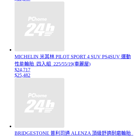
MICHELIN 米其林 PILOT SPORT 4 SUV PS4SUV 運動
性能輪胎_四入組_225/55/19(車麗屋)
$24,717
$25,482
BRIDGESTONE 普利司通 ALENZA 頂級舒適耐磨輪胎_