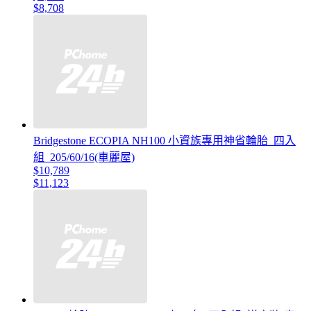
$8,708
Bridgestone ECOPIA NH100 小資族專用神省輪胎_四入
組_205/60/16(車麗屋)
$10,789
$11,123