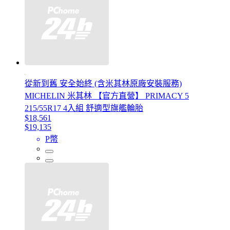
從新到舊 安全始終 (含米其林原廠安裝服務)
MICHELIN 米其林 【官方直營】 PRIMACY 5
215/55R17 4入組 舒適型旗艦輪胎
$18,561
$19,135
P幣