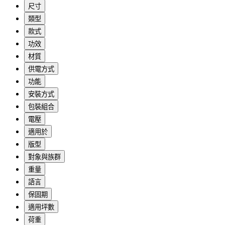
尺寸
類型
款式
功效
材質
供電方式
功能
安裝方式
包裝組合
電壓
適用於
版型
對象與族群
重量
語言
保固期
適用坪數
荷重