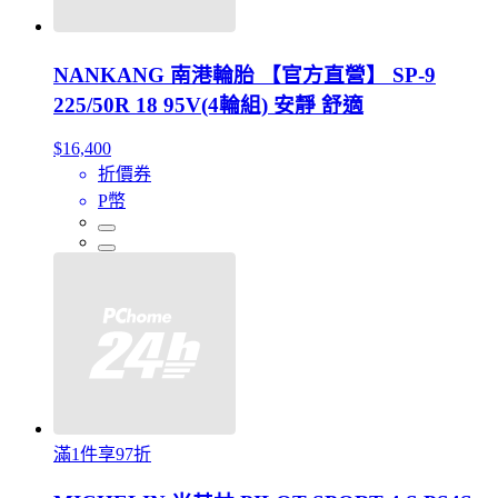
NANKANG 南港輪胎 【官方直營】 SP-9
225/50R 18 95V(4輪組) 安靜 舒適
$16,400
折價券
P幣
滿1件享97折