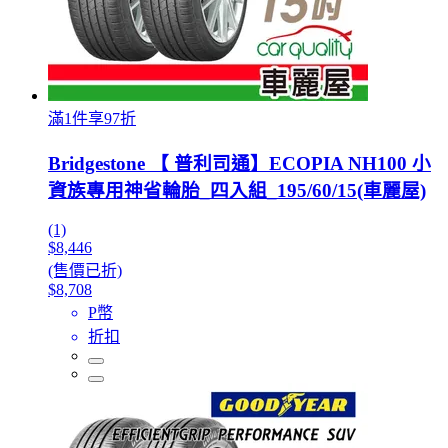
滿1件享97折
Bridgestone 【 普利司通】ECOPIA NH100 小
資族專用神省輪胎_四入組_195/60/15(車麗屋)
(1)
$8,446
(售價已折)
$8,708
P幣
折扣