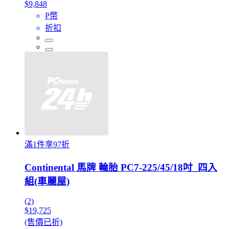
$9,848
P幣
折扣
滿1件享97折
Continental 馬牌 輪胎 PC7-225/45/18吋_四入
組(車麗屋)
(2)
$19,725
(售價已折)