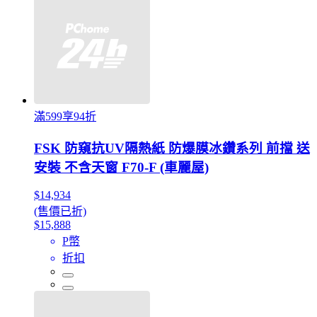
滿599享94折
FSK 防窺抗UV隔熱紙 防爆膜冰鑽系列 前擋 送
安裝 不含天窗 F70-F (車麗屋)
$14,934
(售價已折)
$15,888
P幣
折扣