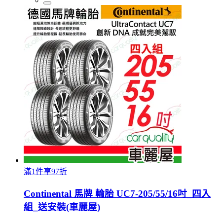
滿1件享97折
Continental 馬牌 輪胎 UC7-205/55/16吋_四入
組_送安裝(車麗屋)