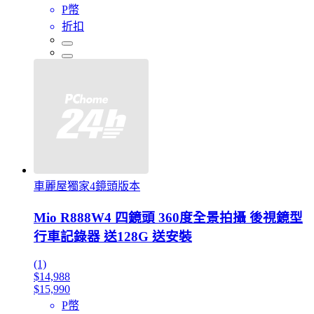
P幣
折扣
車麗屋獨家4鏡頭版本
Mio R888W4 四鏡頭 360度全景拍攝 後視鏡型
行車記錄器 送128G 送安裝
(1)
$14,988
$15,990
P幣