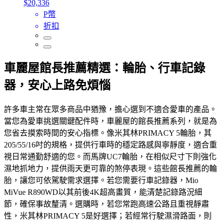
$20,336
P幣
折扣
車麗屋館長推薦精選：輪胎、行車記錄
器，安心上路免煩惱
許多車主常在眾多商品中猶豫，擔心選到不適合愛車的產品。
當您為愛車挑選關鍵配件時，車麗屋的館長推薦系列，就是為
您省去摸索時間的安心指標。像米其林PRIMACY 5輪胎，其
205/55/16吋的規格，提供行車時的穩定路感與寧靜度，適合重
視日常通勤舒適的您。而馬牌UC7輪胎，在相似尺寸下則強化
濕地抓地力，提供雨天更可靠的煞停表現。這些館長推薦的輪
胎，讓您可依駕駛需求選擇。若您需要行車記錄器，Mio
MiVue R890WD以其前後4K超高畫質，能清楚記錄路況細
節，確保事故釐清。選購時，若您常跑高速公路且重視靜肅
性，米其林PRIMACY 5是好選擇；若經常行駛濕滑路面，則