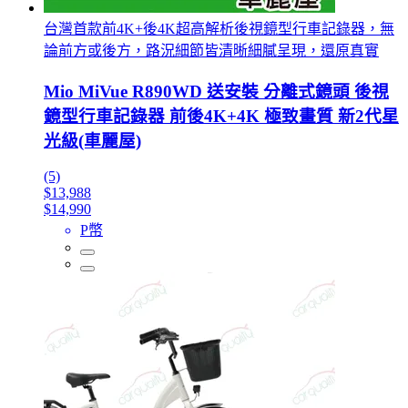
台灣首款前4K+後4K超高解析後視鏡型行車記錄器，無
論前方或後方，路況細節皆清晰細膩呈現，還原真實
Mio MiVue R890WD 送安裝 分離式鏡頭 後視
鏡型行車記錄器 前後4K+4K 極致畫質 新2代星
光級(車麗屋)
(5)
$13,988
$14,990
P幣