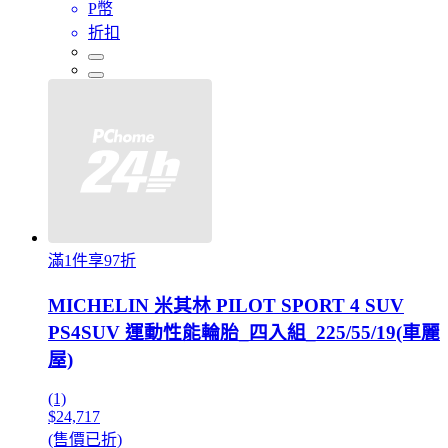
P幣
折扣
滿1件享97折
MICHELIN 米其林 PILOT SPORT 4 SUV
PS4SUV 運動性能輪胎_四入組_225/55/19(車麗
屋)
(1)
$24,717
(售價已折)