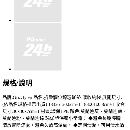
規格/說明
品牌:Grizzlybar 品名:折疊體位線瑜珈墊-贈收納袋 展開尺寸:
(依品名規格標示出貨) 183x61x0.6cm±1 183x61x0.8cm±1 收合
尺寸:36x30x7cm±1 材質:環保TPE 顏色:莫蘭迪灰、莫蘭迪藍、
莫蘭迪粉、莫蘭迪綠 瑜伽墊保養小常識： ◆避免長期曝曬，
請放置陰涼處，避免久放高溫處。 ◆定期清潔，可用清水清