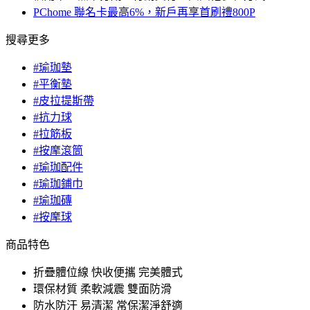
PChome 聯名卡最高6%，新戶再享首刷禮800P
搜尋更多
#瑜珈墊
#平衡墊
#皮拉提斯帶
#抗力球
#拉筋板
#按摩滾筒
#瑜珈配件
#瑜珈鋪巾
#瑜珈磚
#按摩球
商品特色
折疊體位線 快收便攜 完美體式
環保材質 柔軟減震 雙面防滑
防水防汗 易清潔 常保潔淨舒適