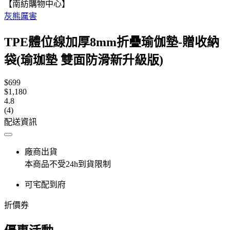
【南紡購物中心】
灰熊厲害
TPE體位線加厚8mm折疊瑜伽墊-贈收納
袋(瑜珈墊 雙面防滑新升級版)
$699
$1,180
4.8
(4)
配送資訊
廠商出貨
本商品不受24h到貨限制
可宅配到府
折價券