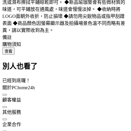
洗或濕布擦拭平鋪晾乾即可。 ◆新品瑜珈墊會有些微材質的
味道，可平鋪放在通風處，味道會慢慢淡掉。 ◆收納時將
LOGO面朝外收折，防止損壞 ◆請勿用尖銳物品或指甲刮蹭
表面 ◆商品顏色因螢幕顯示器及拍攝場景色溫不同而略有差
異，請以實際收到為主。
備註
購物須知
查看
別人也看了
已經到底囉！
關於PChome24h
顧客權益
其他服務
企業合作