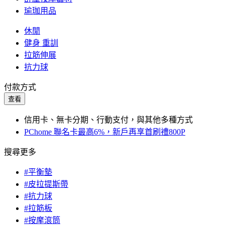
瑜珈用品
休閒
健身 重訓
拉筋伸展
抗力球
付款方式
查看
信用卡、無卡分期、行動支付，與其他多種方式
PChome 聯名卡最高6%，新戶再享首刷禮800P
搜尋更多
#平衡墊
#皮拉提斯帶
#抗力球
#拉筋板
#按摩滾筒