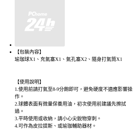
【包裝內容】
瑜珈球X1、充氣塞X1、氣孔塞X2、隨身打氣筒X1
【使用說明】
1.使用前請打氣至8-9分飽即可，避免硬度不適應影響操
作。
2.球體表面有微量保養用油，初次使用前建議先擦拭
過。
3.平時使用或收納，請小心尖銳物穿刺。
4.可作為皮拉提斯、或瑜珈輔助器材。