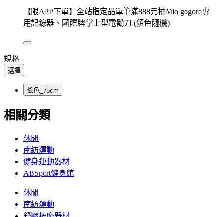
【限APP下單】全站指定品單筆滿888元抽Mio gogoro專
用記錄器、國際牌掌上型電鬍刀 (顏色隨機)
規格
選擇
綠色_75cm
相關分類
休閒
南紡運動
健身運動器材
ABSport健身館
休閒
南紡運動
舒壓按摩器材