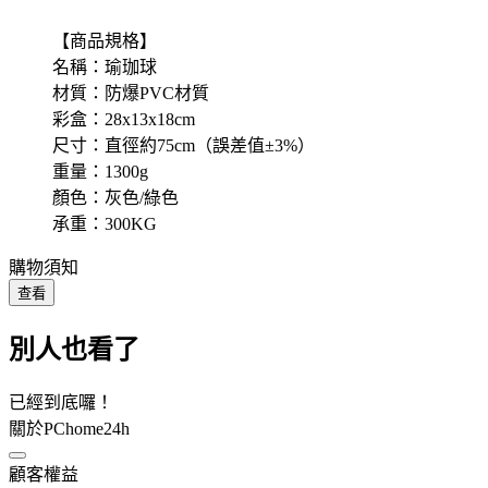
【商品規格】
名稱：瑜珈球
材質：防爆PVC材質
彩盒：28x13x18cm
尺寸：直徑約75cm（誤差值±3%）
重量：1300g
顏色：灰色/綠色
承重：300KG
購物須知
查看
別人也看了
已經到底囉！
關於PChome24h
顧客權益