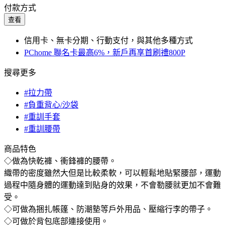
付款方式
查看
信用卡、無卡分期、行動支付，與其他多種方式
PChome 聯名卡最高6%，新戶再享首刷禮800P
搜尋更多
#拉力帶
#負重背心/沙袋
#重訓手套
#重訓腰帶
商品特色
◇做為快乾褲、衝鋒褲的腰帶。
織帶的密度雖然大但是比較柔軟，可以輕鬆地貼緊腰部，運動
過程中隨身體的運動達到貼身的效果，不會勒腰就更加不會難
受。
◇可做為捆扎帳篷、防潮墊等戶外用品、壓縮行李的帶子。
◇可做於背包底部連接使用。