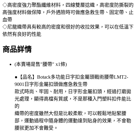
◇高密度強力聚酯纖維材料，四線雙層捻織，高密度防撕裂的
高強度材料做保障，戶外遇險時可做應急救生帶、固定帶、止
血帶
◇尼龍織帶具有較高的密度和很好的收拉效果，可以在低溫下
依然有良好的性能
商品詳情
(本賣場是售"腰帶" x1條)
●【品名】Botack多功能日字扣金屬頭戰術腰帶LMT2-
9001日字形金屬扣頭做應急救生帶
款式時尚、牢固、耐用，日字形金屬扣頭，經過打磨拋
光處理，顯得高檔有質感，不是那種入門塑料扣件能比
的
織帶的密度雖然大但是比較柔軟，可以輕鬆地貼緊腰
部，運動過程中隨身體的運動達到貼身的效果，不會勒
腰就更加不會難受。