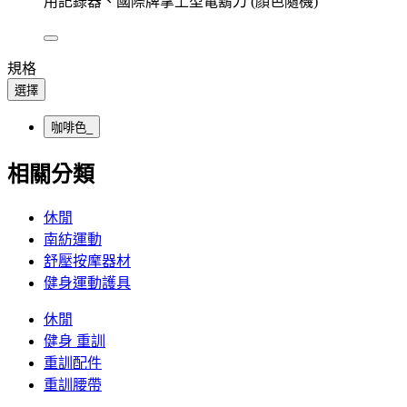
用記錄器、國際牌掌上型電鬍刀 (顏色隨機)
規格
選擇
咖啡色_
相關分類
休閒
南紡運動
舒壓按摩器材
健身運動護具
休閒
健身 重訓
重訓配件
重訓腰帶