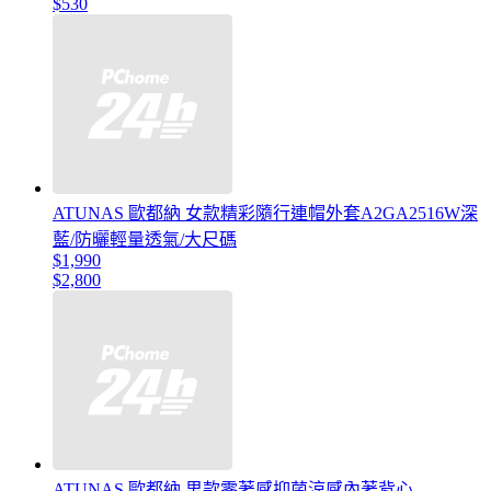
$530
ATUNAS 歐都納 女款精彩隨行連帽外套A2GA2516W深
藍/防曬輕量透氣/大尺碼
$1,990
$2,800
ATUNAS 歐都納 男款零著感抑菌涼感內著背心