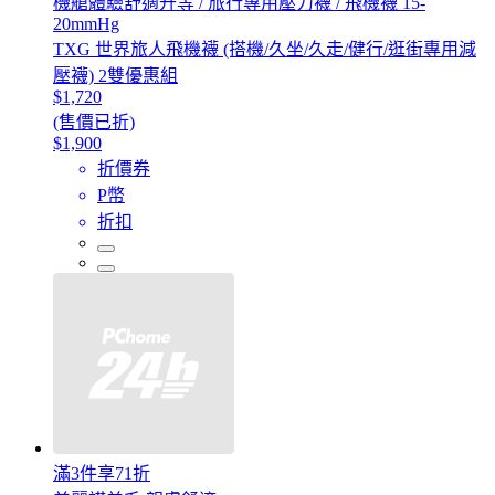
機艙體驗舒適升等 / 旅行專用壓力襪 / 飛機襪 15-
20mmHg
TXG 世界旅人飛機襪 (搭機/久坐/久走/健行/逛街專用減
壓襪) 2雙優惠組
$1,720
(售價已折)
$1,900
折價券
P幣
折扣
滿3件享71折