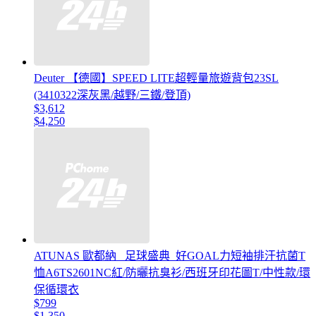
Deuter 【德國】SPEED LITE超輕量旅遊背包23SL
(3410322深灰黑/越野/三鐵/登頂)
$3,612
$4,250
ATUNAS 歐都納 _足球盛典_好GOAL力短袖排汗抗菌T
恤A6TS2601NC紅/防曬抗臭衫/西班牙印花圖T/中性款/環
保循環衣
$799
$1,350