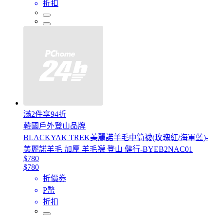
折扣
滿2件享94折
韓國戶外登山品牌
BLACKYAK TREK美麗諾羊毛中筒襪(玫瑰紅/海軍藍)-
美麗諾羊毛 加厚 羊毛襪 登山 健行-BYEB2NAC01
$780
$780
折價券
P幣
折扣