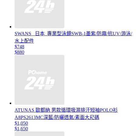
SWANS _日本_專業型泳鏡SWB-1墨紫/防霧/抗UV/游泳/
水上配件
$748
$880
ATUNAS 歐都納 男款循環吸濕排汗短袖POLO衫
A8PS2613MC深藍/防曬透氣/素面大尺碼
$1,050
$1,650