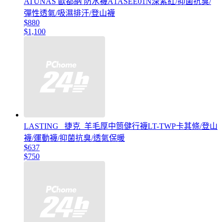
ATUNAS 歐都納 防水襪A1ASEE01N深紫紅/抑菌抗臭/
彈性透氣/吸濕排汗/登山襪
$880
$1,100
LASTING _捷克_羊毛厚中筒健行襪LT-TWP卡其條/登山
襪/運動襪/抑菌抗臭/透氣保暖
$637
$750