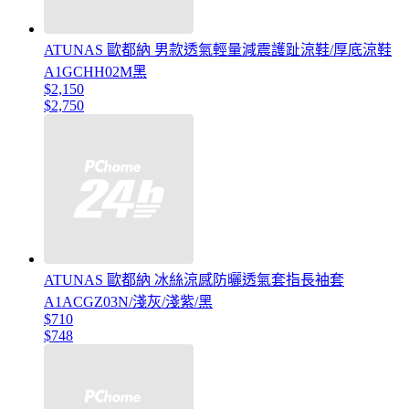
ATUNAS 歐都納 男款透氣輕量減震護趾涼鞋/厚底涼鞋
A1GCHH02M黑
$2,150
$2,750
ATUNAS 歐都納 冰絲涼感防曬透氣套指長袖套
A1ACGZ03N/淺灰/淺紫/黑
$710
$748