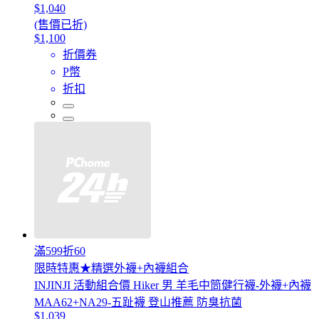
$1,040
(售價已折)
$1,100
折價券
P幣
折扣
滿599折60
限時特惠★精選外襪+內襪組合
INJINJI 活動組合價 Hiker 男 羊毛中筒健行襪-外襪+內襪
MAA62+NA29-五趾襪 登山推薦 防臭抗菌
$1,039