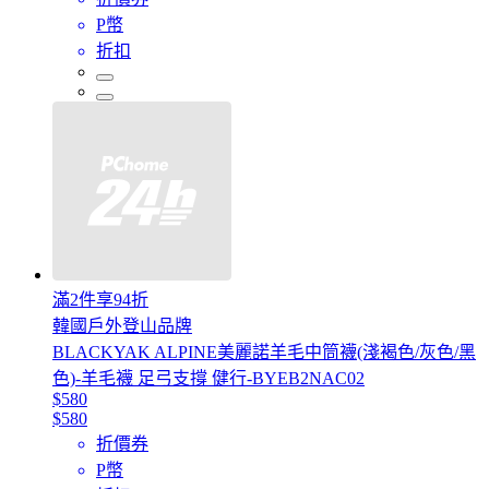
P幣
折扣
滿2件享94折
韓國戶外登山品牌
BLACKYAK ALPINE美麗諾羊毛中筒襪(淺褐色/灰色/黑
色)-羊毛襪 足弓支撐 健行-BYEB2NAC02
$580
$580
折價券
P幣