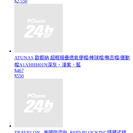
$2,550
ATUNAS 歐都納 超輕摺疊透氣便帽/棒球帽/鴨舌帽/運動
帽A1AHHH01N深灰、淺紫、藍
$467
$550
TRAVELON _美國防盜包_RFID BLOCKING隱藏式錢