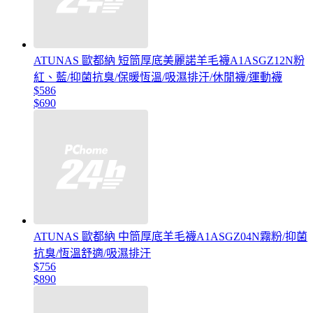
ATUNAS 歐都納 短筒厚底美麗諾羊毛襪A1ASGZ12N粉
紅、藍/抑菌抗臭/保暖恆溫/吸濕排汗/休閒襪/運動襪
$586
$690
ATUNAS 歐都納 中筒厚底羊毛襪A1ASGZ04N霧粉/抑菌
抗臭/恆溫舒適/吸濕排汗
$756
$890