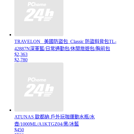
TRAVELON _美國防盜包_Classic 防盜斜背包TL-
42887N深軍藍/日常通勤包/休閒旅遊包/胸前包
$2,363
$2,780
ATUNAS 歐都納 戶外玩咖運動水瓶/水
壺/1000ML/A1KTGZ04/黑/冰藍
$450