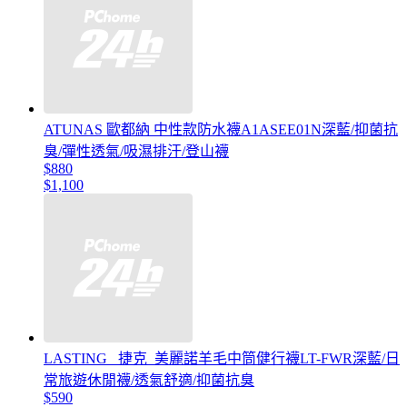
ATUNAS 歐都納 中性款防水襪A1ASEE01N深藍/抑菌抗
臭/彈性透氣/吸濕排汗/登山襪
$880
$1,100
LASTING _捷克_美麗諾羊毛中筒健行襪LT-FWR深藍/日
常旅遊休閒襪/透氣舒適/抑菌抗臭
$590