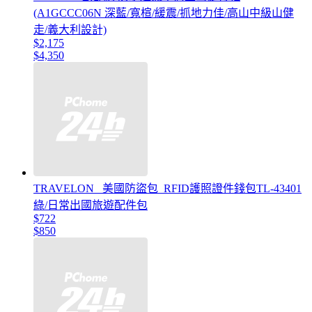
(A1GCCC06N 深藍/寬楦/緩震/抓地力佳/高山中級山健
走/義大利設計)
$2,175
$4,350
TRAVELON _美國防盜包_RFID護照證件錢包TL-43401
綠/日常出國旅遊配件包
$722
$850