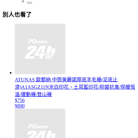
別人也看了
ATUNAS 歐都納 中筒美麗諾厚底羊毛襪(足底止
滑)A1ASGZ11N米白印花、土耳藍印花/抑菌抗臭/保暖恆
溫/運動襪/登山襪
$756
$890