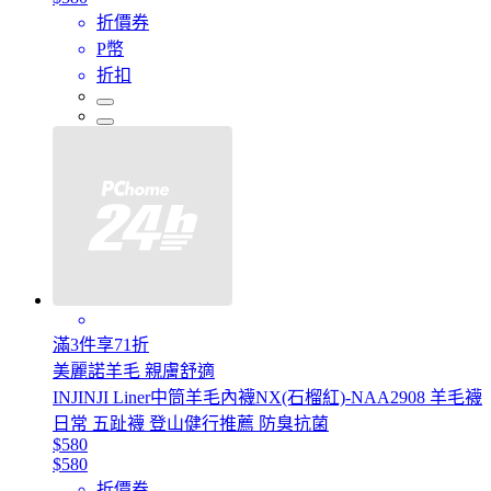
折價券
P幣
折扣
滿3件享71折
美麗諾羊毛 親膚舒適
INJINJI Liner中筒羊毛內襪NX(石榴紅)-NAA2908 羊毛襪
日常 五趾襪 登山健行推薦 防臭抗菌
$580
$580
折價券