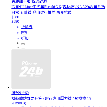
美麗諾羊毛 親膚舒適
INJINJI Liner中筒羊毛內襪NX(森林綠)-NAA2948 羊毛襪
日常 五趾襪 登山健行推薦 防臭抗菌
$580
$580
折價券
P幣
折扣
滿599折60
機艙體驗舒適升等 / 旅行專用壓力襪 / 飛機襪 15-
20mmHg