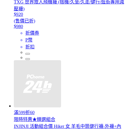
TXG 世界旅人飛機襪 (搭機/久坐/久走/健行/逛街專用減
壓襪)
$920
(售價已折)
$980
折價券
P幣
折扣
滿599折60
限時特惠★精選組合
INJINJI 活動組合價 Hiker 女 羊毛中筒健行襪-外襪+內