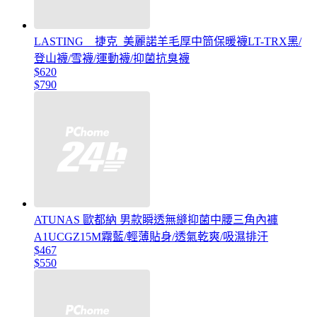
LASTING _ 捷克_美麗諾羊毛厚中筒保暖襪LT-TRX黑/
登山襪/雪襪/運動襪/抑菌抗臭襪
$620
$790
ATUNAS 歐都納 男款瞬透無縫抑菌中腰三角內褲
A1UCGZ15M霧藍/輕薄貼身/透氣乾爽/吸濕排汗
$467
$550