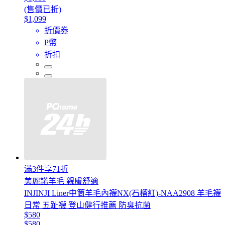
(售價已折)
$1,099
折價券
P幣
折扣
滿3件享71折
美麗諾羊毛 親膚舒適
INJINJI Liner中筒羊毛內襪NX(石榴紅)-NAA2908 羊毛襪
日常 五趾襪 登山健行推薦 防臭抗菌
$580
$580