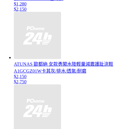
$1,280
$2,150
ATUNAS 歐都納 女款勇闖水陸輕量減震護趾涼鞋
A1GCGZ01W卡其灰/排水/透氣/耐磨
$2,150
$2,750