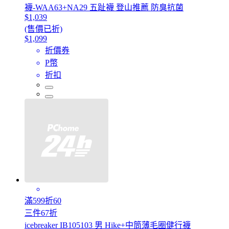
襪-WAA63+NA29 五趾襪 登山推薦 防臭抗菌
$1,039
(售價已折)
$1,099
折價券
P幣
折扣
滿599折60
三件67折
icebreaker IB105103 男 Hike+中筒薄毛圈健行襪