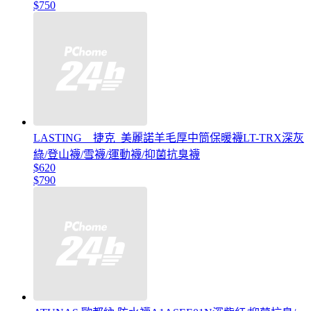
$750
LASTING _ 捷克_美麗諾羊毛厚中筒保暖襪LT-TRX深灰
綠/登山襪/雪襪/運動襪/抑菌抗臭襪
$620
$790