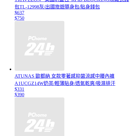
包TL-12998灰/出國旅遊隨身包/貼身錢包
$637
$750
ATUNAS 歐都納 女款零著感抑菌涼感中腰內褲
A1UCGZ14W奶茶/輕薄貼身/透氣乾爽/吸濕排汗
$331
$390