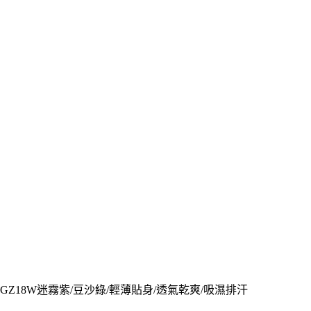
GZ18W迷霧紫/豆沙綠/輕薄貼身/透氣乾爽/吸濕排汗