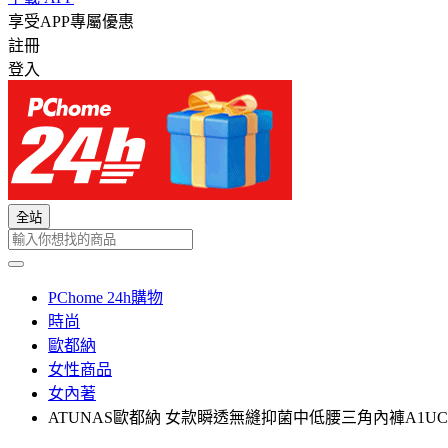
享受APP專屬優惠
註冊
登入
全站
PChome 24h購物
時尚
歐都納
女性商品
女內著
ATUNAS歐都納 女款瞬透無縫抑菌中低腰三角內褲A1UC