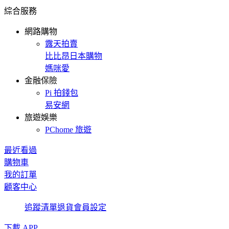
綜合服務
網路購物
露天拍賣
比比昂日本購物
媽咪愛
金融保險
Pi 拍錢包
易安網
旅遊娛樂
PChome 旅遊
最近看過
購物車
我的訂單
顧客中心
追蹤清單
退貨
會員設定
下載 APP