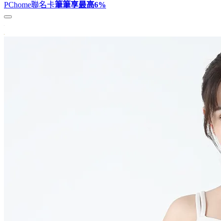
PChome聯名卡
筆筆享最高
6%