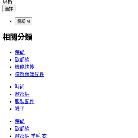
規格
選擇
霧粉 M
相關分類
時尚
歐都納
機能快搜
精選保暖配件
時尚
歐都納
服裝配件
襪子
時尚
歐都納
歐都納 羊毛 衣