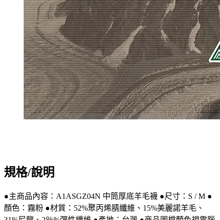
規格/說明
●主商品內容：A1ASGZ04N 中筒厚底羊毛襪 ●尺寸：S / M ●
顏色：霧粉 ●材質：52%聚丙烯腈纖維、15%美麗諾羊毛、
31%尼龍、2％%彈性纖維 ●產地：台灣 ●商品圖檔顏色視電腦