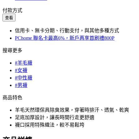
付款方式
查看
信用卡、無卡分期、行動支付，與其他多種方式
PChome 聯名卡最高6%，新戶再享首刷禮800P
搜尋更多
#羊毛襪
#女襪
#中性襪
#男襪
商品特色
羊毛天然環保具除臭效果，穿著時排汗、透氣、乾爽
足底加厚設計，讓長時間行走更舒適
襪口採用特殊織法，較不易鬆垮